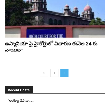
ఉస్మానియా పై హైకోర్టులో విచారణ ఈనెల 24 కు
వాయిదా
1
2
Recent Posts
“అయ్యో దేవుడా…….