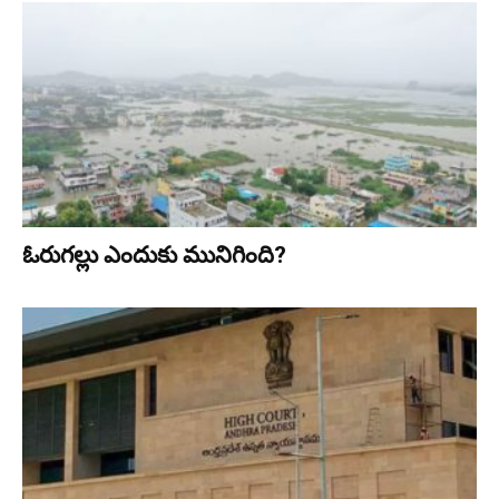
ఓరుగల్లు ఎందుకు మునిగింది?