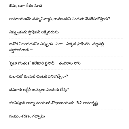
ఔను, యీ దేశం మాది
రామాయణమే నమ్మనివాళ్లు, రావణుడిని ఎందుకు వెనకేసుకొస్తారు?
విస్మృతుడు ప్రొఫెసర్ లక్ష్మీనరుసు
అశోక విజ‌య‌ద‌శ‌మి ఎప్పుడు.. ఎలా .. ఎక్క‌డ‌-ప్రొఫెసర్ . చల్లపల్లి
స్వరూపరాణి —
‘ప్రజా గొంతుక ‘ కలేకూరి ప్రసాద్ – తంగిరాల సోని
కులానికో కుంప‌టి-వంట‌కి ప‌నికొచ్చేనా?
ద‌స‌రాకు ఆర్టీసీ బ‌స్సులు ఎందుకు లేవు?
కూచిపూడి నాట్య మ‌యూరి శోభానాయుడు- కె.వి.రామకృష్ణ
సంఘం శరణం గచ్చామి