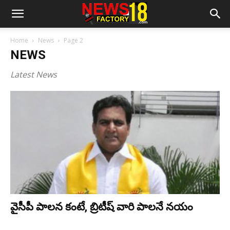
Home
News
Page 2
NEWS
Latest News
వైసీపీ పాలన కంటే, బ్రిటీష్ వారి పాలనే నయం