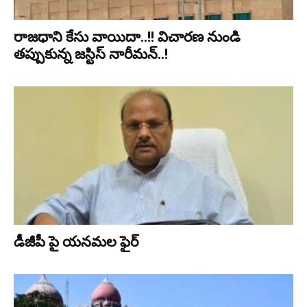
రాజధాని కేసు వాయిదా..!! విచారణ నుండి
తప్పుకున్న జస్టిస్ నారీమన్..!
డీజీపీ పై యనమల ఫైర్