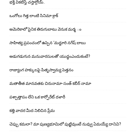
భ‌క్తి విక‌టిస్తే చ‌స్తార్రోయ్‌..
ఒంగోలు గిత్త లాంటి సినిమా క్రాక్
అమెరికాలో సైనిక తిరుగుబాటు వెనుక మర్మ ం
సాహిత్య ప్రపంచంలో ఉప్పెన ‘మద్దూరి నగేష్ బాబు
అడుగ‌డుగున మ‌నువార‌సుల‌తో యుద్ధంఎందుకంటే?
రాజ్యాంగ హక్కులపై పితృస్వామ్య పెత్తనం
మతాతీత మానవతకు చిరునామా-సంత్ కబీర్ నామా
పశ్చాత్తాపం లేని ఒక కార్పోరేట్ దళారీ
కత్తి వాదర మీద నిలిచిన ప్రేమ
చెప్పు క‌మ‌లా? మా పుణ్యభూమిలో పుట్టివుంటే నువ్వు ఏమయ్యే దానివి?