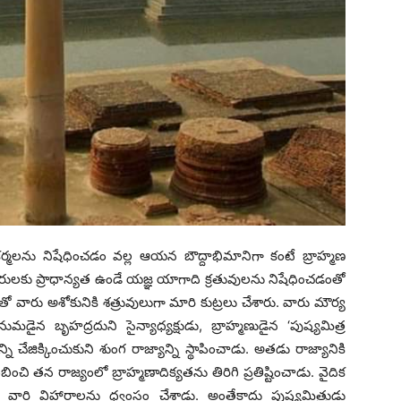
కర్మలను నిషేధించడం వల్ల ఆయన బౌద్దాభిమానిగా కంటే బ్రాహ్మణ
జారులకు ప్రాధాన్యత ఉండే యజ్ఞ యాగాది క్రతువులను నిషేధించడంతో
ో వారు అశోకునికి శత్రువులుగా మారి కుట్రలు చేశారు. వారు మౌర్య
డైన బృహద్రదుని సైన్యాధ్యక్షుడు, బ్రాహ్మణుడైన ‘పుష్యమిత్ర
్ని చేజిక్కించుకుని శుంగ రాజ్యాన్ని స్థాపించాడు. అతడు రాజ్యానికి
ి తన రాజ్యంలో బ్రాహ్మణాదిక్యతను తిరిగి ప్రతిష్టించాడు. వైదిక
ంపి వారి విహారాలను ధ్వంసం చేశాడు. అంతేకాదు పుష్యమిత్రుడు