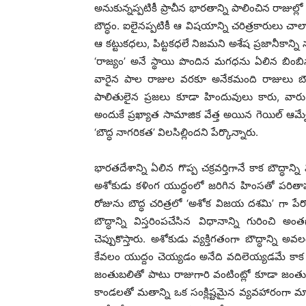
అనుకున్నప్పటికీ ప్రాచీన భారతాన్ని పాలించిన రాజుల
బౌద్ధం. ఐలైనప్పటికీ ఆ విషయాన్ని చరిత్రకారులు చా
ఆ కట్టుకధలు, పిట్టకధలే నిజమని అశేష ప్రజానీకాన్ని
‘రాజ్యం’ అనే స్థాయి పొందిన మగధను ఏలిన బింబిస
వారైన పాల రాజుల వరకూ అనేకమంది రాజులు బౌద్ధాన
పాలితులైన ప్రజలు కూడా హిందువులు కారు, వారు బ
అందుకే ప్రఖ్యాత సామాజిక వేత్త అయిన గెయిల్ ఆమ్వేద
‘బౌద్ధ నాగరికత’ విలసిల్లిందని పేర్కొన్నారు.
భారతదేశాన్ని ఏలిన గొప్ప చక్రవర్తిగానే కాక బౌద్ధాన్న
అశోకుడు కళింగ యుద్ధంలో జరిగిన హింసతో పరితాపం
రోజును బౌద్ధ చరిత్రలో ‘అశోక విజయ దశమి’ గా పేర్
బౌద్ధాన్ని విస్తరింపచేసిన విధానాన్ని గురి
చెప్పుకొస్తారు. అశోకుడు వ్యక్తిగతంగా బౌద్ధాన్ని 
కేవలం యుద్దం చెయ్యడం అనేది వదిలెయ్యడమే కాక అ
జంతుబలితో పాటు రాజుగారి వంటింట్లో కూడా జంతు
కాండలతో మతాన్ని ఒక సంక్లిష్టమైన వ్యవహారంగా మార్చ