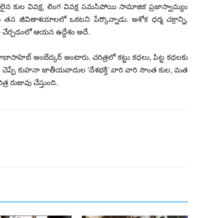
లైన కుల వివక్ష, లింగ వివక్ష సమసిపోయి సామాజిక ప్రజాస్వామ్యం
డం తన జీవితాశయాలలో ఒకటని పేర్కొన్నాడు. అశోక ధర్మ చక్రాన్ని,
గా చేర్చడంలో ఆయన ఉద్దేశం అదే.
ాబాసాహెబ్ అంబేద్కర్ అంటారు. చరిత్రలో కట్టు కధలు, పిట్ట కధలకు
చెప్పే కుహనా జాతీయవాదుల ‘దేశభక్తి’ వారి వారి సొంత కుల, మత
త్ర రుజువు చేస్తుంది.