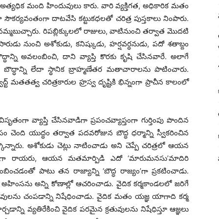
్లో అత్యధిక మంది హిందువులు కారు. వారి వ్యక్తిగత, అధికారిక మతం
లా సౌకర్యవంతంగా దాటవేసి కట్టుకధలతో చరిత్ర పుస్తకాలు నింపారు.
 నమ్మబుచ్చారు. రిపబ్లిక్కులలో రాజులు, వాటినుంచి తర్వాత మొదటి
ారుడు నుంచి అశోకుడు, కనిష్కుడు, హర్షవర్ధనుడు, పదో శతాబ్దం
్ని అవలంబించి, దాని వ్యాప్తి కొరకు కృషి చేసినవారే. అలాగే
ౌద్ధాన్ని లేదా స్థానిక బ్రాహ్మణేతర మతాచారాలను పాటించారు.
్ట్ మతతత్వ చరిత్రకారుల హ్రస్వ దృష్టికి భిన్నంగా ప్రాచీన కాలంలో
ి విసృతంగా వ్యాప్తి చేసినవాడిగా ప్రపంచవ్యాప్తంగా గుర్తింపు పొందిన
 చెంది యుద్ధం తర్వాత పదవరోజున బౌద్ధ ధర్మాన్ని స్వీకరించిన
కొన్నారు. అశోకుడు చెట్లు నాటించాడు అని చెప్పే చరిత్రలో ఆయన
ంచి అంతగా రాయరు, ఆయన మతమార్పిడి ఎదో ‘మారుమనసు’మాదిరి
అవలంబించడంతో పాటు తన రాజ్యాన్ని ‘బౌద్ధ రాజ్యం’గా ప్రకటించాడు.
హింసను అన్ని కోణాల్లో ఆచరించాడు. వైదిక కర్మకాండలలో జరిగే
వులను చంపడాన్ని నిషేధించాడు. వైదిక మతం యజ్ఞ యాగాది కర్మ
డాన్ని వ్యతిరేకించి వైదిక పరమైన క్రతువులను నిషేధిస్తూ ఆజ్ఞలు