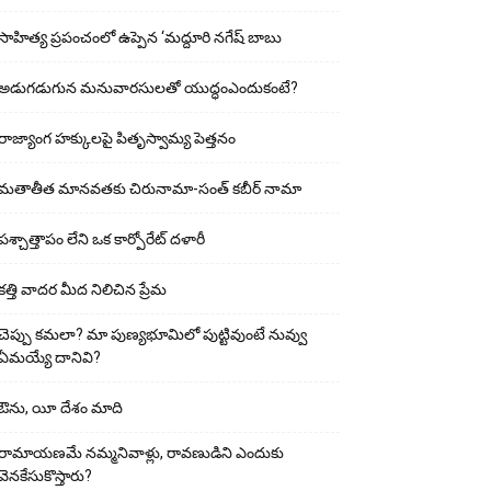
సాహిత్య ప్రపంచంలో ఉప్పెన ‘మద్దూరి నగేష్ బాబు
అడుగ‌డుగున మ‌నువార‌సుల‌తో యుద్ధంఎందుకంటే?
రాజ్యాంగ హక్కులపై పితృస్వామ్య పెత్తనం
మతాతీత మానవతకు చిరునామా-సంత్ కబీర్ నామా
పశ్చాత్తాపం లేని ఒక కార్పోరేట్ దళారీ
కత్తి వాదర మీద నిలిచిన ప్రేమ
చెప్పు క‌మ‌లా? మా పుణ్యభూమిలో పుట్టివుంటే నువ్వు
ఏమయ్యే దానివి?
ఔను, యీ దేశం మాది
రామాయణమే నమ్మనివాళ్లు, రావణుడిని ఎందుకు
వెనకేసుకొస్తారు?