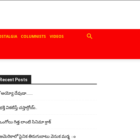
OSTALGIA
COLUMNISTS
VIDEOS
Recent Posts
“అయ్యో దేవుడా…….
భ‌క్తి విక‌టిస్తే చ‌స్తార్రోయ్‌..
ఒంగోలు గిత్త లాంటి సినిమా క్రాక్
అమెరికాలో సైనిక తిరుగుబాటు వెనుక మర్మ ం