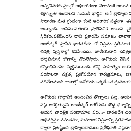
అప్పటివరకు ప్రజల్లో అధికారికంగా చెలామణి అయిన బౌ
శిక్షాస్మృతి ఉండాలని ‘సుమతీ భార్గవ’ అనే బ్రాహ్మణ
సాధారణ మత గ్రంధంగా కంటే అధికారిక పత్రంగా, 
అయ్యింది. అసమానతలకు ప్రాతిపదిక అయిన వైద
స్తిరీకరింపజేసిందని దాని ప్రకారమే సమాజం చాలాకా
అంబేద్కర్ ‘ప్రాచీన భారతదేశం లో విప్లవం-ప్రతీఘ
చరిత్ర పుస్తకాల్లో కనిపించదు. జాతీయవాద చర
బౌద్ధభిమాన కోణాన్ని వొదిలేస్తారు. అశోకుడు వే
బౌద్దాభిమానం వ్యక్తమయింది. బౌద్ధ సాహిత్యం ఆయన
పరిపాలనా దక్షత, ప్రజోపయోగ కార్యక్రమాలు, బౌద్
పదివేలమంది రాజుల్లో అశోకుడు ఒక్కడే ఒక ద్రువతారలా వ
అశోకుడు బౌద్ధానికి అందించిన తోడ్పాటు పట్ల, ఆ
పట్ల ఆకర్షితుడైన అంబేద్కర్ అశోకుడు బౌద్ధ ధర్మా
ఆయన చారిత్రిక పరిణామాల పరంగా భారతదేశ చరిత్ర
అభివర్ణిస్తూ సమతనూ, సామాజిక విప్లవాన్ని ప్రతిపాది
ద్వారా ప్రతిష్టించి బ్రాహ్మణవాదులు ప్రతీఘాత విప్ల