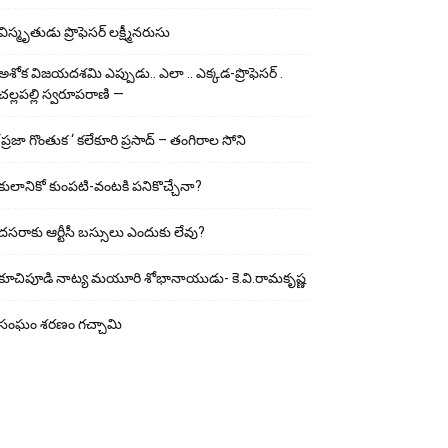
విస్మృతుడు ప్రొఫెసర్ లక్ష్మీనరుసు
అశోక విజ‌య‌ద‌శ‌మి ఎప్పుడు.. ఎలా .. ఎక్క‌డ‌-ప్రొఫెసర్ .
చల్లపల్లి స్వరూపరాణి —
‘ప్రజా గొంతుక ‘ కలేకూరి ప్రసాద్ – తంగిరాల సోని
కులానికో కుంప‌టి-వంట‌కి ప‌నికొచ్చేనా?
ద‌స‌రాకు ఆర్టీసీ బ‌స్సులు ఎందుకు లేవు?
కూచిపూడి నాట్య మ‌యూరి శోభానాయుడు- కె.వి.రామకృష్ణ
సంఘం శరణం గచ్చామి