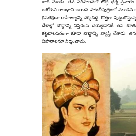
జారీ చేశాడు. తన పరిపాలనలో బౌద్ధ ధర్మ ప్రచా
అశోకుని రాజధాని అయిన పాటలీపుత్రంలో మూడవ బౌద్ధ
క్రమశిక్షణా రాహిత్యాన్ని చక్కదిద్ది, కొత్తగా పుట్టు
దేశాల్లో బౌద్ధాన్ని విస్తరింప చెయ్యడానికి తన
కట్టడాలపరంగా కూడా బౌద్ధాన్ని వ్యాప్తి చేశాడు
విహారాలనూ నిర్మించాడు.