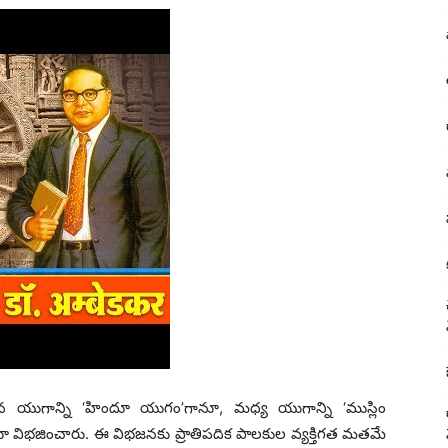
చీన యుగాన్ని ‘హిందూ యుగం’గానూ, మధ్య యుగాన్ని ‘ముస్లిం
నూ విభజించారు. ఈ విభజనకు ప్రాతిపదిక పాలకుల వ్యక్తిగత మతమే