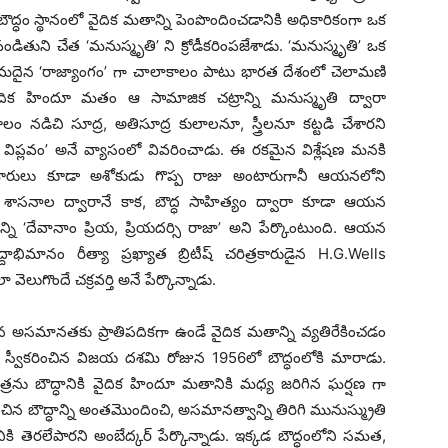
ద్ధం స్థానంలో వైదిక మతాన్ని పెంపొందించడానికి అధికారికంగా ఒక
 పండితుని చేత ‘మనుస్మృతి’ ని క్రోడీకరింపజేశాడు. ‘మనుస్మృతి’ ఒక
తమదైన ‘రాజ్యాంగం’ గా చాలాకాలం పాటు భారత దేశంలో చెలామణి
ిక హిందూ మతం ఆ సామాజిక చట్రాన్ని మనుస్మృతి ద్వారా
లం నడిచి సూద్ర, అతిసూద్ర కులాలనూ, స్త్రీలనూ కట్టడి చేశారని
ాత విప్లవం’ అనే వ్యాసంలో వివరించాడు. ఈ రకమైన విశ్లేషణ మనకి
ిత్రకారులు కూడా అశోకుడు గొప్ప రాజు అంటారుగానీ ఆయనలోని
సిన శాసనాల ద్వారానే కాక, బౌద్ధ సాహిత్యం ద్వారా కూడా ఆయన
్ని ‘దేవానాం ప్రియ, ప్రియదర్సి రాజా’ అని పేర్కొంటుంది. ఆయన
దాభిమానం రీత్యా ప్రఖ్యాత బ్రిటీష్ చరిత్రకారుడైన H.G.Wells
ెలుగొందే చక్రవర్తి అనే పేర్కొన్నాడు.
యన అసమానతకు ప్రాతిపదికగా ఉండే వైదిక మతాన్ని వ్యతిరేకించడం
న్ని స్వీకరించిన విజయ దశమి రోజున 1956లో బౌద్ధంలోకి మారాడు.
ను బౌద్ధానికి వైదిక హిందూ మతానికి మధ్య జరిగిన ఘర్షణ గా
ంచిన బౌద్ధాన్ని అంతమొందించి, అసమానత్వాన్ని తిరిగి మునుస్మ్రుతి
వానికి తెరలేపారని అంబేద్కర్ పేర్కొన్నాడు. ఇక్కడ బౌద్ధంలోని సమత,