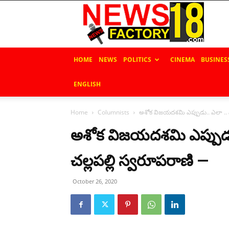
News
Factory
18
HOME
NEWS
POLITICS
CINEMA
BUSINES
ENGLISH
Home
Columnists
అశోక విజ‌య‌ద‌శ‌మి ఎప్పుడు.. ఎలా .. ఎ
అశోక విజ‌య‌ద‌శ‌మి ఎప్పుడు.
చల్లపల్లి స్వరూపరాణి —
October 26, 2020