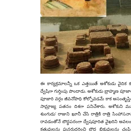
ఈ కార్యక్రమాలన్నీ ఒక ఎత్తయితే అశోకుడు వైదిక 
ద్వేషిగా గుర్తింపు పొందాడు. అశోకుడు బ్రాహ్మణ పూ
పూజారి వర్గం జీవనోపాధి కోల్పోవడమే కాక అసంతృప్తిత
సామ్రాజ్య పతనం దిశగా పనిచేశారు. అశోకుని మనుమ
శుంగుడు’ రాజుని ఖూనీ చేసి రాత్రికి రాత్రి సింహాసనాన
రావడంతోనే బౌద్ధపరంగా ద్వేషపూరిత వైఖరిని అవలంబించ
క్రతువులను పునరుద్దరించి బౌద్ధ భిక్షువులను చ