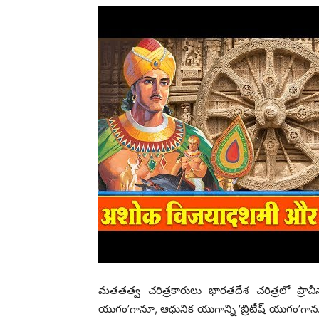
మతతత్వ చరిత్రకారులు భారతదేశ చరిత్రలో ప్రా
యుగం’గానూ, ఆధునిక యుగాన్ని ‘బ్రిటీష్ యుగం’గా