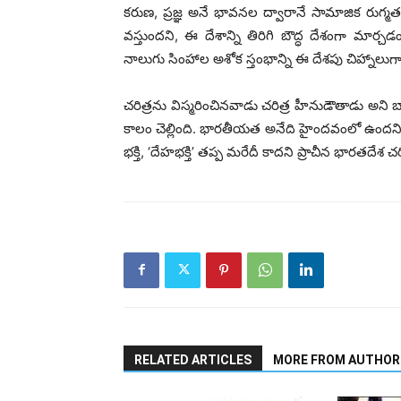
కరుణ, ప్రజ్ఞ అనే భావనల ద్వారానే సామాజిక రుగ్మత
వస్తుందని, ఈ దేశాన్ని తిరిగి బౌద్ధ దేశంగా మార్చ
నాలుగు సింహాల అశోక స్తంభాన్ని ఈ దేశపు చిహ్నాలు
చరిత్రను విస్మరించినవాడు చరిత్ర హీనుడౌతాడు అని బ
కాలం చెల్లింది. భారతీయత అనేది హైందవంలో ఉందని 
భక్తి, ‘దేహభక్తి’ తప్ప మరేదీ కాదని ప్రాచీన భారతదేశ చరి
RELATED ARTICLES
MORE FROM AUTHOR