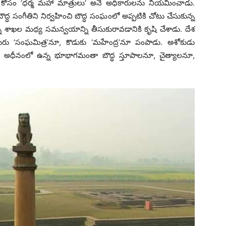
రం కోసం ‘ధర్మ మహా మాత్రులు’ అనే అధికారులను నియమించాడు.
 సంగీతిని నిర్వహించి బౌద్ధ సంఘంలో అప్పటికి చోటు చేసుకున్న
కొస్తున్న శాఖల మధ్య సమన్వయాన్ని తీసుకురావడానికి కృషి చేశాడు. దేశ
 కూతురు ‘సంఘమిత్ర’నూ, కొడుకు ‘మహేంద్ర’నూ పంపాడు. అశోకుడు
. తన అధీనంలో ఉన్న భూభాగమంతా బౌద్ధ స్తూపాలనూ, చైత్యాలనూ,