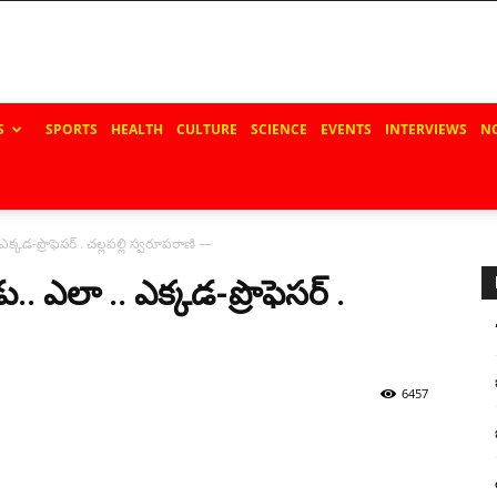
S
SPORTS
HEALTH
CULTURE
SCIENCE
EVENTS
INTERVIEWS
N
క్క‌డ‌-ప్రొఫెసర్ . చల్లపల్లి స్వరూపరాణి —
. ఎలా .. ఎక్క‌డ‌-ప్రొఫెసర్ .
6457