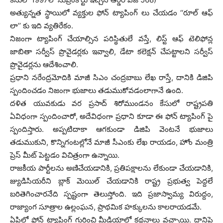
అత్యున్నత స్థాయిలో వ్యక్తుల ఫోన్ ట్యాపింగ్ లు చేయడం ‘‘రూల్ ఆఫ్
లా’’ కు ఇది వ్యతిరేకం.
నిజంగా ట్యాపింగ్ చేయాల్సిన పరిస్థితులే వస్తే, లిస్ట్ ఆఫ్ టెలిఫోన్ల
జాబితా సర్వీస్ ప్రొవైడర్లకు ఇవ్వాలి, డేటా కలెక్షన్ చేపట్టాలని సర్వీస్
ప్రొవైడర్లను ఆదేశించాలి.
ప్రధాని నరేంద్రమోదికి మాజీ సిఎం చంద్రబాబు లేఖ రాస్తే, దానికి డిజిపి
స్పందించడం నిజంగా భుజాలు తడుముకోవడంలాగానే ఉంది.
దళిత యువకుడు వర ప్రసాద్ శిరోముండనం కేసులో రాష్ట్రపతి
ఏవిధంగా స్పందించారో, అదేవిధంగా ప్రధాని కూడా ఈ ఫోన్ ట్యాపింగ్ పై
స్పందిస్తారు. అప్పటిదాకా ఆగకుండా డిజిపి వెంటనే భుజాలు
తడుముకుని, కొన్నిగంటల్లోనే మాజీ సీఎంకు లేఖ రాయడం, హోం మంత్రి
ప్రెస్ మీట్ పెట్టడం విచిత్రంగా ఉన్నాయి.
రాజకీయ పార్టీలను అణిచేయడానికి, ప్రతిపక్షాలను లేకుండా చేయడానికి,
జ్యుడిసియరీని బ్లాక్ మెయిల్ చేయడానికి రాష్ట్ర ప్రభుత్వ పెద్దలే
బరితెగించారనేది స్పష్టంగా తెలుస్తోంది. ఇది ప్రజాస్వామ్య విరుద్దం,
రాజ్యాంగ సూత్రాల ఉల్లంఘన, ప్రాథమిక హక్కులను కాలరాయడమే.
ఏపిలో ఫోన్ ట్యాపింగ్ గురించి మీడియాలో కథనాలు వచ్చాయి. దానిపై