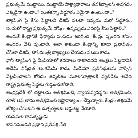
ప్రభుత్వమే ముద్దాయి. ముద్దాయే సాక్ష్యాధారాలు తనకివ్వాలని అడగడం
ఎక్కడైనా ఉందా..? ఇంతకన్నా విడ్డూరం ఏమైనా ఉంటుందా..?
ట్యాపింగ్ పై కేసు పెట్టాలని డిజిపి సలహా ఇవ్వడం మరో విడ్డూరం.
ఇందులో రాష్ట్ర ప్రభుత్వమే దోషిగా ఉన్నప్పుడు ఎవరిపై కేసు పెట్టాలి..?
అందుకే కేంద్రానికి ఫిర్యాదు పంపడం జరిగింది. కేంద్రం స్పందన కోసం
అందరం వేచి వుండాలి. అలా కాకుండా కేంద్రాన్ని కూడా ప్రభావితం
చేసేలా డిజిపి, హోంమంత్రి వ్యాఖ్యలు చేయడం సబబు కాదు.
ఫోన్ ట్యాపింగ్ పై మీడియాలో కథనాలు రాకూడదని ఆంక్షలు పెట్టడానికి
అదేమీ నిషేధిత అంశమేమీ కాదు. మీడియా ప్రతినిధులను సోర్సెస్
వెల్లడించాలని కోరడం జర్నలిజం మూలసూత్రాలకే వ్యతిరేకం అనేది
రాష్ట్ర ప్రభుత్వ పెద్దలు గుర్తుంచుకోవాలి.
ఆంధ్రప్రదేశ్ లో చట్టాలను అతిక్రమించి, న్యాయవ్యవస్థను అతిక్రమించి,
రూల్ ఆఫ్ లాను అతిక్రమించి ఇష్టారాజ్యంగా చేస్తున్నారు. కేంద్రం తక్షణమే
జోక్యం చేసుకుని ఈ దుశ్చర్యలకు అడ్డుకట్ట వేయాలి.
యనమల రామకృష్ణుడు
శాసనమండలి ప్రధాన ప్రతిపక్ష నేత