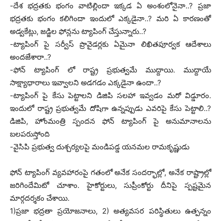
-దేశ భద్రతకు భంగం వాటిల్లిందా ఇక్కడ ఏ అంశంలోనైనా..? ప్రజా
భద్రతకు భంగం కలిగిందా ఇందులో ఎక్కడైనా..? మరి ఏ కారణంతో
అడ్వకేట్లు, జడ్జిల ఫోన్లను ట్యాపింగ్ చేస్తున్నారు..?
-ట్యాపింగ్ పై సర్వీస్ ప్రొవైడర్లకు ఏమైనా లిఖితపూర్వక ఆదేశాలు
అందజేశారా..?
-ఫోన్ ట్యాపింగ్ లో రాష్ట్ర ప్రభుత్వమే ముద్దాయి. ముద్దాయే
సాక్ష్యాధారాలు ఇవ్వాలని అడగడం ఎక్కడైనా ఉందా..?
-ట్యాపింగ్ పై కేసు పెట్టాలని డిజిపి సలహా ఇవ్వడం మరో విడ్డూరం.
ఇందులో రాష్ట్ర ప్రభుత్వమే దోషిగా ఉన్నప్పుడు ఎవరిపై కేసు పెట్టాలి..?
డిజిపి, హోంమంత్రి స్పందన ఫోన్ ట్యాపింగ్ పై అనుమానాలను
బలపరుస్తోంది
-వైసిపి ప్రభుత్వ దుశ్చర్యలపై మండిపడ్డ యనమల రామకృష్ణుడు
ఫోన్ ట్యాపింగ్ వ్యవహారంపై గతంలో అనేక సందర్భాల్లో, అనేక రాష్ట్రాల్లో
జరిగిందేమిటో చూశాం. హైకోర్టులు, సుప్రీంకోర్టు దీనిపై స్పష్టమైన
మార్గదర్శకం చేశాయి.
1)ప్రజా భద్రతా ప్రయోజనాలు, 2) అత్యవసర పరిస్థితులు ఉత్పన్నం