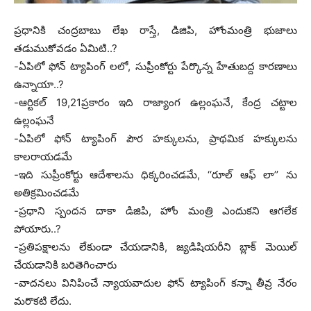
ప్రధానికి చంద్రబాబు లేఖ రాస్తే, డిజిపి, హోంమంత్రి భుజాలు
తడుముకోవడం ఏమిటి..?
-ఏపిలో ఫోన్ ట్యాపింగ్ లలో, సుప్రీంకోర్టు పేర్కొన్న హేతుబద్ద కారణాలు
ఉన్నాయా..?
-ఆర్టికల్ 19,21ప్రకారం ఇది రాజ్యాంగ ఉల్లంఘనే, కేంద్ర చట్టాల
ఉల్లంఘనే
-ఏపిలో ఫోన్ ట్యాపింగ్ పౌర హక్కులను, ప్రాథమిక హక్కులను
కాలరాయడమే
-ఇది సుప్రీంకోర్టు ఆదేశాలను ధిక్కరించడమే, ‘‘రూల్ ఆఫ్ లా’’ ను
అతిక్రమించడమే
-ప్రధాని స్పందన దాకా డిజిపి, హోం మంత్రి ఎందుకని ఆగలేక
పోయారు..?
-ప్రతిపక్షాలను లేకుండా చేయడానికి, జ్యడిషియరీని బ్లాక్ మెయిల్
చేయడానికి బరితెగించారు
-వాదనలు వినిపించే న్యాయవాదుల ఫోన్ ట్యాపింగ్ కన్నా తీవ్ర నేరం
మరొకటి లేదు.