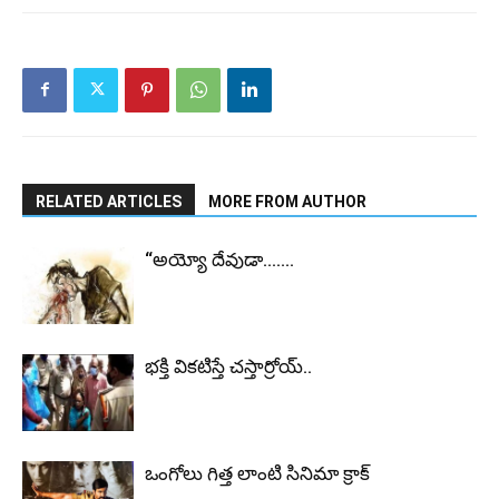
RELATED ARTICLES
MORE FROM AUTHOR
“అయ్యో దేవుడా…….
భ‌క్తి విక‌టిస్తే చ‌స్తార్రోయ్‌..
ఒంగోలు గిత్త లాంటి సినిమా క్రాక్