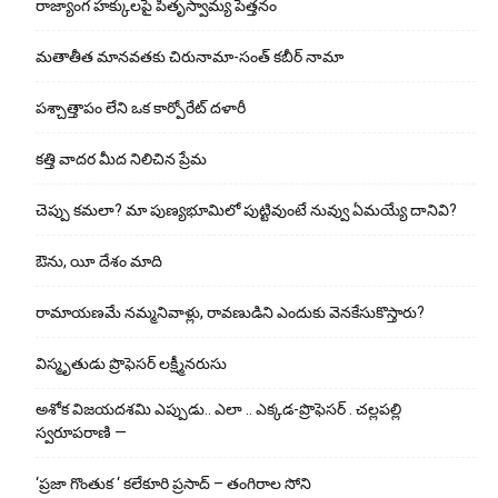
రాజ్యాంగ హక్కులపై పితృస్వామ్య పెత్తనం
మతాతీత మానవతకు చిరునామా-సంత్ కబీర్ నామా
పశ్చాత్తాపం లేని ఒక కార్పోరేట్ దళారీ
కత్తి వాదర మీద నిలిచిన ప్రేమ
చెప్పు క‌మ‌లా? మా పుణ్యభూమిలో పుట్టివుంటే నువ్వు ఏమయ్యే దానివి?
ఔను, యీ దేశం మాది
రామాయణమే నమ్మనివాళ్లు, రావణుడిని ఎందుకు వెనకేసుకొస్తారు?
విస్మృతుడు ప్రొఫెసర్ లక్ష్మీనరుసు
అశోక విజ‌య‌ద‌శ‌మి ఎప్పుడు.. ఎలా .. ఎక్క‌డ‌-ప్రొఫెసర్ . చల్లపల్లి
స్వరూపరాణి —
‘ప్రజా గొంతుక ‘ కలేకూరి ప్రసాద్ – తంగిరాల సోని