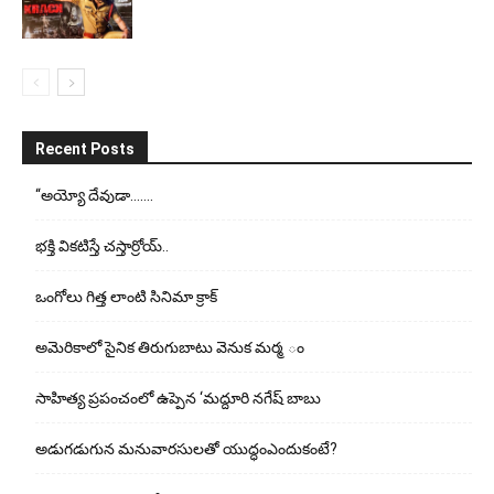
Recent Posts
“అయ్యో దేవుడా…….
భ‌క్తి విక‌టిస్తే చ‌స్తార్రోయ్‌..
ఒంగోలు గిత్త లాంటి సినిమా క్రాక్
అమెరికాలో సైనిక తిరుగుబాటు వెనుక మర్మ ం
సాహిత్య ప్రపంచంలో ఉప్పెన ‘మద్దూరి నగేష్ బాబు
అడుగ‌డుగున మ‌నువార‌సుల‌తో యుద్ధంఎందుకంటే?