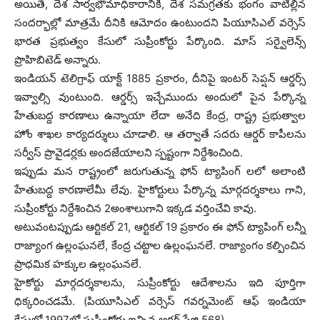
అయితే, దేశ సార్వభౌమాధికారానికి, దేశ సమగ్రతకు భంగం వాటిల్లిన
సందర్భాల్లో మాత్రమే దీనికి ఆమోదం ఉంటుందని పియూసిఎల్ వర్సెస్
భారత ప్రభుత్వం కేసులో సుప్రీంకోర్టు పేర్కొంది. మాస్ సర్వైలెన్స్
ప్రొహిబిటెడ్ అన్నారు.
ఇండియన్ టెలిగ్రాఫ్ యాక్ట్ 1885 ప్రకారం, దీనిపై ఇంటర్ సెప్షన్ ఆర్డర్స్
ఇవ్వాల్సి వుంటుంది. ఆర్డర్స్ ఇచ్చేముందు అందులో పైన పేర్కొన్న
హేతుబద్ద కారణాలు ఉన్నాయా లేదా అనేది కేంద్ర, రాష్ట్ర ప్రభుత్వాల
హోం శాఖల కార్యదర్శులు చూడాలి. ఆ తర్వాతే సదరు ఆర్డర్ కాపీలను
సర్వీస్ ప్రొవైడర్లకు అందజేయాలని స్పష్టంగా నిర్దేశించింది.
ఇప్పుడు మన రాష్ట్రంలో జరుగుతున్న ఫోన్ ట్యాపింగ్ లలో అలాంటి
హేతుబద్ద కారణాలేమీ లేవు. హైకోర్టులు పేర్కొన్న మార్గదర్శకాలు గాని,
సుప్రీంకోర్టు నిర్దేశించిన 2అంశాలుగాని ఇక్కడ వర్తించేవి కావు.
అటువంటప్పుడు ఆర్టికల్ 21, ఆర్టికల్ 19 ప్రకారం ఈ ఫోన్ ట్యాపింగ్ లన్నీ
రాజ్యాంగ ఉల్లంఘనలే, కేంద్ర చట్టాల ఉల్లంఘనలే. రాజ్యాంగం కల్పించిన
ప్రాధమిక హక్కుల ఉల్లంఘనలే.
హైకోర్టు మార్గదర్శకాలను, సుప్రీంకోర్టు ఆదేశాలను ఇది పూర్తిగా
ధిక్కరించడమే. (పియూసిఎల్ వర్సెస్ గవర్నమెంట్ ఆఫ్ ఇండియా
కేసులో 1997లో సుప్రీంకోర్టు ఇచ్చిన ఆర్డర్ పేజి 568)