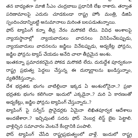
తన బాధ్యతగా మాజీ సీఎం చంద్రబాబు ప్రధానికి లేఖ రాశారు. తర్వాత
పరిణామాలపై ఎదురు చూడకుండా రాష్ట్ర హోం మంత్రి, డిజిపి
స్పందించడాన్నిబట్టి అనుమానాలు మరింత బలపడుతున్నాయి.
ఫోన్ ట్యాపింగ్ కన్నా తీవ్ర నేరం మరొకటి లేదు. వివిధ అంశాలపై
న్యాయస్థానాల్లో న్యాయవాదులు వాదనలు వినిపించేటప్పుడు,
న్యాయవాదులు వాదనలను జడ్జిలు వినేటప్పుడు, అడ్వకేట్ల ఫోన్లను,
జడ్జిల ఫోన్లను ట్యాప్ చేయడం అనేది చాలా తీవ్రమైన అంశం.
ఇంతకన్నా ప్రమాదకరమైన పోకడ మరొకటి లేదు. దురుద్దేశ పూర్వకంగా
రాష్ట్ర ప్రభుత్వ పెద్దలు చేస్తున్న ఈ దుర్మార్గాలను ఖండిస్తున్నాం,
వ్యతిరేకిస్తున్నాం.
దేశ భద్రతకు భంగం వాటిల్లిందా ఇక్కడ ఏ అంశంలోనైనా..? ప్రజా
భద్రతకు భంగం కలిగిందా ఇందులో ఎక్కడైనా..? మరి ఏ కారణంతో
అడ్వకేట్లు, జడ్జిల ఫోన్లను ట్యాపింగ్ చేస్తున్నారు..?
ట్యాపింగ్ పై సర్వీస్ ప్రొవైడర్లకు ఏమైనా లిఖితపూర్వక ఆదేశాలు
అందజేశారా..? ఇచ్చివుంటే సదరు ఫోన్ నెంబర్ల లిస్ట్ బైట పెట్టాలి.
వాళ్లిచ్చిన సమాచారం వెంటనే కేంద్రానికి పంపాలి.
ఫోన్ ట్యాపింగ్ చేసేది రాష్ట్రప్రభుత్వంలో వాళ్లే. ఇందులో రాష్ట్ర