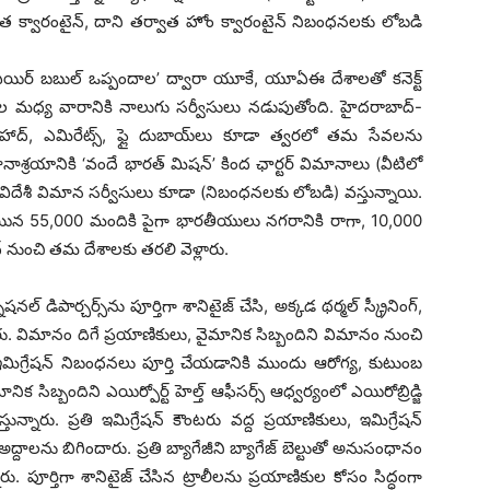
గత క్వారంటైన్, దాని తర్వాత హోం క్వారంటైన్ నిబంధనలకు లోబడి
ఎయిర్ బబుల్ ఒప్పందాల’ ద్వారా యూకే, యూఏఈ దేశాలతో కనెక్ట్
్‌ల మధ్య వారానికి నాలుగు సర్వీసులు నడుపుతోంది. హైదరాబాద్-
ద్, ఎమిరేట్స్, ఫ్లై దుబాయ్‌లు కూడా త్వరలో తమ సేవలను
ాశ్రయానికి ‘వందే భారత్ మిషన్’ కింద ఛార్టర్ విమానాలు (వీటిలో
ేశీ విమాన సర్వీసులు కూడా (నిబంధనలకు లోబడి) వస్తున్నాయి.
కుపోయిన 55,000 మందికి పైగా భారతీయులు నగరానికి రాగా, 10,000
 నుంచి తమ దేశాలకు తరలి వెళ్లారు.
ిపార్చర్స్‌ను పూర్తిగా శానిటైజ్ చేసి, అక్కడ థర్మల్ స్క్రీనింగ్,
. విమానం దిగే ప్రయాణికులు, వైమానిక సిబ్బందిని విమానం నుంచి
మిగ్రేషన్ నిబంధనలు పూర్తి చేయడానికి ముందు ఆరోగ్య, కుటుంబ
క సిబ్బందిని ఎయిర్పోర్ట్ హెల్త్ ఆఫీసర్స్ ఆధ్వర్యంలో ఎయిరోబ్రిడ్జి
స్తున్నారు. ప్రతి ఇమిగ్రేషన్ కౌంటరు వద్ద ప్రయాణికులు, ఇమిగ్రేషన్
ాలను బిగిందారు. ప్రతి బ్యాగేజీని బ్యాగేజ్ బెల్టుతో అనుసంధానం
న్నారు. పూర్తిగా శానిటైజ్ చేసిన ట్రాలీలను ప్రయాణికుల కోసం సిద్ధంగా