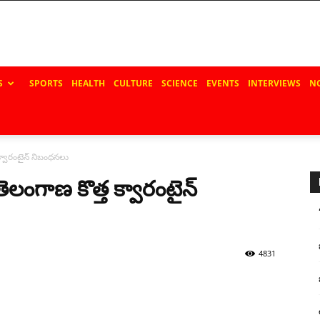
S
SPORTS
HEALTH
CULTURE
SCIENCE
EVENTS
INTERVIEWS
N
క్వారంటైన్‌ నిబంధనలు
తెలంగాణ కొత్త క్వారంటైన్‌
4831