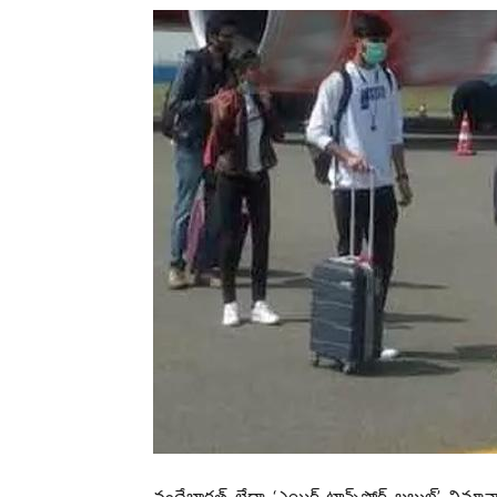
వందేభారత్ లేదా ‘ఎయిర్ ట్రాన్స్‌పోర్ట్ బబుల్’ విమ