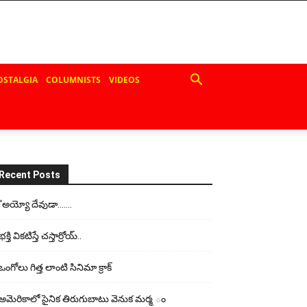
OSTALGIA
COLUMNISTS
VIDEOS
Recent Posts
“అయ్యో దేవుడా…….
భ‌క్తి విక‌టిస్తే చ‌స్తార్రోయ్‌..
ఒంగోలు గిత్త లాంటి సినిమా క్రాక్
అమెరికాలో సైనిక తిరుగుబాటు వెనుక మర్మ ం