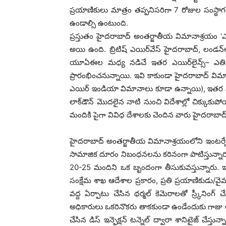
ప్రయాణికులు మాత్రం తప్పనిసరిగా 7 రోజుల సంస్థా
ఉండాల్సి ఉంటుంది.
ప్రస్తుతం హైదరాబాద్ అంతర్జాతీయ విమానాశ్రయం ‘
అయి ఉంది. బ్రిటిష్ ఎయిర్‌వేస్ హైదరాబాద్, లండన
యూఏఈల మధ్య నడిచే ఇతర ఎయిర్‌లైన్స్– ఎతిహా
ప్రారంభించనున్నాయి. ఇవి కాకుండా హైదరాబాద్ విమాన
ఎయిర్ ఇండియా విమానాలు కూడా ఉన్నాయి), ఇతర విద
లాక్‌డౌన్ మొదలైన నాటి నుంచి విదేశాల్లో చిక్కు
మందికి పైగా వివిధ దేశాలకు చెందిన వారు హైదరాబాద్
హైదరాబాద్ అంతర్జాతీయ విమానాశ్రయంలోని ఇంటర్నేషనల్ డ
సామాజిక దూరం నిబంధనలను కఠినంగా పాటిస్తున్నారు
20-25 మందిని ఒక బృందంగా తీసుకువస్తున్నారు. ఇ
సంక్షేమ శాఖ ఆదేశాల ప్రకారం, ప్రతి ప్రయాణికుడు/వైమాని
వద్ద ఏర్పాటు చేసిన థర్మల్ కెమెరాలతో స్ర్కీనింగ్ చే
అధికారులు ఒకరినొకరు తాకకుండా ఉండేందుకు గాజు అద్ద
చేసిన డిస్ ఇన్ఫెక్షన్ టన్నెల్ ద్వారా శానిటైజ్ చేస్తు