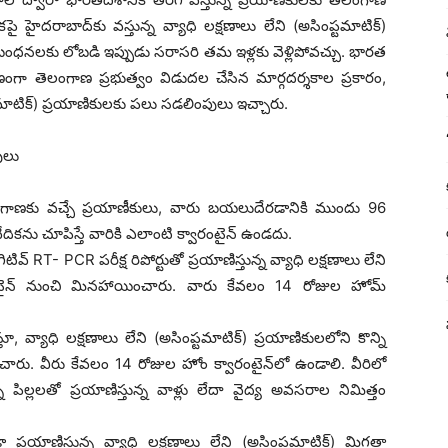
 హైదరాబాద్‌కు వస్తున్న వ్యాధి లక్షణాలు లేని (అసింప్టమాటిక్)
నిబంధనలకు లోబడి ఇప్పుడు సరాసరి తమ ఇళ్లకు వెళ్లిపోవచ్చు. భారత
గా తెలంగాణ ప్రభుత్వం విడుదల చేసిన మార్గదర్శకాల ప్రకారం,
ప్టమాటిక్) ప్రయాణికులకు పలు సడలింపులు ఇచ్చారు.
ులు
ం తెలంగాణకు వచ్చే ప్రయాణీకులు, వారు బయలుదేరడానికి ముందు 96
దికను చూపిస్తే వారికి ఎలాంటి క్వారంటైన్ ఉండదు.
 RT- PCR పరీక్ష రిపోర్టుతో ప్రయాణిస్తున్న వ్యాధి లక్షణాలు లేని
ారంటైన్ నుంచి మినహాయించారు. వారు కేవలం 14 రోజుల హోమ్
్తూ, వ్యాధి లక్షణాలు లేని (అసింప్టమాటిక్) ప్రయాణికులలోని కొన్ని
ారు. వీరు కేవలం 14 రోజుల హోం క్వారంటైన్‌లో ఉండాలి. వీరిలో
ిల్లలతో ప్రయాణిస్తున్న వాళ్లు లేదా వైద్య అవసరాల నిమిత్తం
 ప్రయాణిస్తున్న వ్యాధి లక్షణాలు లేని (అసింప్టమాటిక్) మిగతా