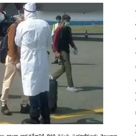
ానాల ద్వారా భారతదేశానికి తిరిగి వస్తున్న ప్రయాణికులకు తెలంగాణ