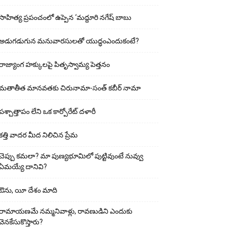
సాహిత్య ప్రపంచంలో ఉప్పెన ‘మద్దూరి నగేష్ బాబు
అడుగ‌డుగున మ‌నువార‌సుల‌తో యుద్ధంఎందుకంటే?
రాజ్యాంగ హక్కులపై పితృస్వామ్య పెత్తనం
మతాతీత మానవతకు చిరునామా-సంత్ కబీర్ నామా
పశ్చాత్తాపం లేని ఒక కార్పోరేట్ దళారీ
కత్తి వాదర మీద నిలిచిన ప్రేమ
చెప్పు క‌మ‌లా? మా పుణ్యభూమిలో పుట్టివుంటే నువ్వు
ఏమయ్యే దానివి?
ఔను, యీ దేశం మాది
రామాయణమే నమ్మనివాళ్లు, రావణుడిని ఎందుకు
వెనకేసుకొస్తారు?