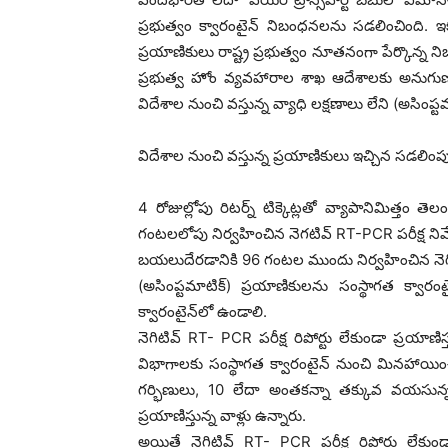
ప్రభుత్వం క్వారంటైన్ నిబంధనలను సడలించింది. ఇకపై
ప్రయాణికులు రాష్ట్ర ప్రభుత్వం నూతనంగా పేర్కొన్న 
ప్రభుత్వ హోం వ్యవహారాల శాఖ ఆదేశాలకు అనుగుణం
విదేశాల నుంచి వస్తున్న వ్యాధి లక్షణాలు లేని (అసిం
విదేశాల నుంచి వస్తున్న ప్రయాణికులు ఇచ్చిన సడలింప
4 రోజుల్లోపు రిటర్న్ టిక్కెట్లతో వ్యాపానిమిత్త
గంటలలోపు నిర్వహించిన నెగటివ్ RT-PCR పరీక్ష నివే
బయలుదేరడానికి 96 గంటల ముందు నిర్వహించిన నెగిటివ్
(అసింప్టమాటిక్) ప్రయాణికులను సంస్థాగత క్వ
క్వారంటైన్‌లో ఉండాలి.
నెగిటివ్ RT- PCR పరీక్ష రిపోర్టు లేకుండా ప్రయాణిస
విభాగాలకు సంస్థాగత క్వారంటైన్ నుంచి మినహాయించ
గర్భిణులు, 10 లేదా అంతకన్నా తక్కువ వయసున్న ప
ప్రయాణిస్తున్న వాళ్లు ఉన్నారు.
అయితే నెగిటివ్ RT- PCR పరీక్ష రిపోర్టు లేకుండా