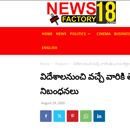
News
Factory
18
HOME
NEWS
POLITICS
CINEMA
BUSINES
ENGLISH
Home
Feature
విదేశాలనుంచి వచ్చే వారికి తెలంగాణ కొత్త 
విదేశాలనుంచి వచ్చే వారికి 
నిబంధనలు
August 29, 2020