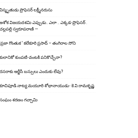
విస్మృతుడు ప్రొఫెసర్ లక్ష్మీనరుసు
అశోక విజ‌య‌ద‌శ‌మి ఎప్పుడు.. ఎలా .. ఎక్క‌డ‌-ప్రొఫెసర్ .
చల్లపల్లి స్వరూపరాణి —
‘ప్రజా గొంతుక ‘ కలేకూరి ప్రసాద్ – తంగిరాల సోని
కులానికో కుంప‌టి-వంట‌కి ప‌నికొచ్చేనా?
ద‌స‌రాకు ఆర్టీసీ బ‌స్సులు ఎందుకు లేవు?
కూచిపూడి నాట్య మ‌యూరి శోభానాయుడు- కె.వి.రామకృష్ణ
సంఘం శరణం గచ్చామి