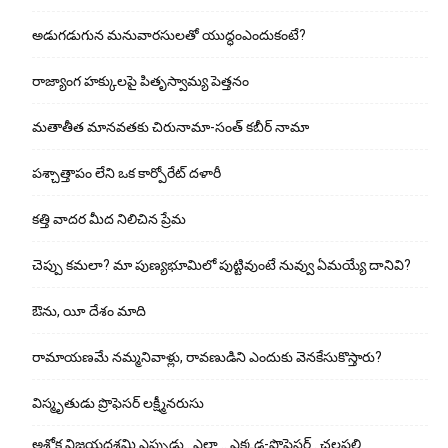
అడుగ‌డుగున మ‌నువార‌సుల‌తో యుద్ధంఎందుకంటే?
రాజ్యాంగ హక్కులపై పితృస్వామ్య పెత్తనం
మతాతీత మానవతకు చిరునామా-సంత్ కబీర్ నామా
పశ్చాత్తాపం లేని ఒక కార్పోరేట్ దళారీ
కత్తి వాదర మీద నిలిచిన ప్రేమ
చెప్పు క‌మ‌లా? మా పుణ్యభూమిలో పుట్టివుంటే నువ్వు ఏమయ్యే దానివి?
ఔను, యీ దేశం మాది
రామాయణమే నమ్మనివాళ్లు, రావణుడిని ఎందుకు వెనకేసుకొస్తారు?
విస్మృతుడు ప్రొఫెసర్ లక్ష్మీనరుసు
అశోక విజ‌య‌ద‌శ‌మి ఎప్పుడు.. ఎలా .. ఎక్క‌డ‌-ప్రొఫెసర్ . చల్లపల్లి