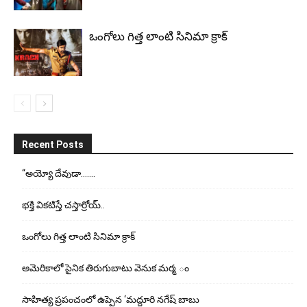
ఒంగోలు గిత్త లాంటి సినిమా క్రాక్
Recent Posts
“అయ్యో దేవుడా…….
భ‌క్తి విక‌టిస్తే చ‌స్తార్రోయ్‌..
ఒంగోలు గిత్త లాంటి సినిమా క్రాక్
అమెరికాలో సైనిక తిరుగుబాటు వెనుక మర్మ ం
సాహిత్య ప్రపంచంలో ఉప్పెన ‘మద్దూరి నగేష్ బాబు