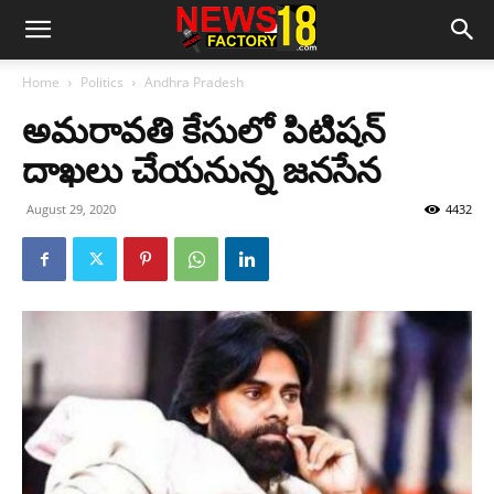
Home
Politics
Andhra Pradesh
అమరావతి కేసులో పిటిషన్
దాఖలు చేయనున్న జనసేన
August 29, 2020
4432