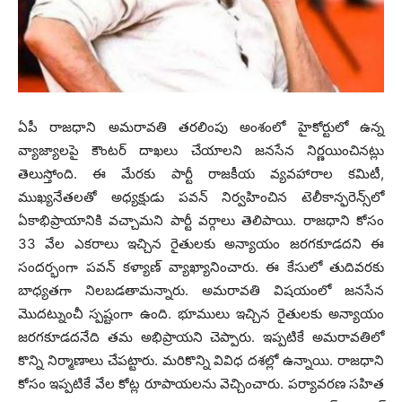
ఏపీ రాజధాని అమరావతి తరలింపు అంశంలో హైకోర్టులో ఉన్న
వ్యాజ్యాలపై కౌంటర్‌ దాఖలు చేయాలని జనసేన నిర్ణయించినట్లు
తెలుస్తోంది. ఈ మేరకు పార్టీ రాజకీయ వ్యవహారాల కమిటీ,
ముఖ్యనేతలతో అధ్యక్షుడు పవన్‌ నిర్వహించిన టెలీకాన్ఫరెన్స్‌లో
ఏకాభిప్రాయానికి వచ్చామని పార్టీ వర్గాలు తెలిపాయి. రాజధాని కోసం
33 వేల ఎకరాలు ఇచ్చిన రైతులకు అన్యాయం జరగకూడదని ఈ
సందర్భంగా పవన్‌ కళ్యాణ్‌ వ్యాఖ్యానించారు. ఈ కేసులో తుదివరకు
బాధ్యతగా నిలబడతామన్నారు. అమరావతి విషయంలో జనసేన
మొదట్నుంచీ స్పష్టంగా ఉంది. భూములు ఇచ్చిన రైతులకు అన్యాయం
జరగకూడదనేది తమ అభిప్రాయని చెప్పారు. ఇప్పటికే అమరావతిలో
కొన్ని నిర్మాణాలు చేపట్టారు. మరికొన్ని వివిధ దశల్లో ఉన్నాయి. రాజధాని
కోసం ఇప్పటికే వేల కోట్ల రూపాయలను వెచ్చించారు. పర్యావరణ సహిత