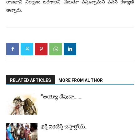
రాజధాని నిర్మాణం జరగాలని చెబుతూ వస్తున్నామని పవన్‌ కళ్యాణ్
అన్నారు.
RELATED ARTICLES
MORE FROM AUTHOR
“అయ్యో దేవుడా…….
భ‌క్తి విక‌టిస్తే చ‌స్తార్రోయ్‌..