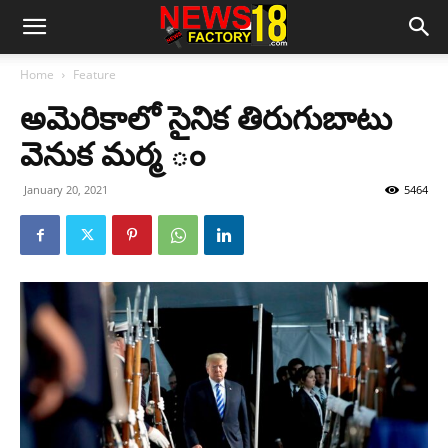
Home
Feature
అమెరికాలో సైనిక తిరుగుబాటు
వెనుక మర్మ ం
January 20, 2021
5464