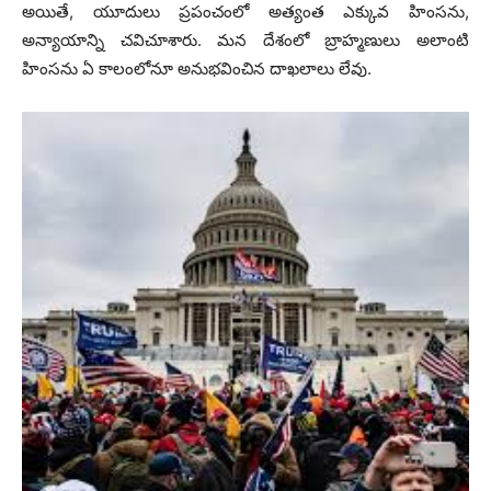
అయితే, యూదులు ప్రపంచంలో అత్యంత ఎక్కువ హింసను,
అన్యాయాన్ని చవిచూశారు. మన దేశంలో బ్రాహ్మణులు అలాంటి
హింసను ఏ కాలంలోనూ అనుభవించిన దాఖలాలు లేవు.