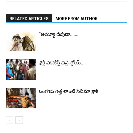
RELATED ARTICLES
MORE FROM AUTHOR
“అయ్యో దేవుడా…….
భ‌క్తి విక‌టిస్తే చ‌స్తార్రోయ్‌..
ఒంగోలు గిత్త లాంటి సినిమా క్రాక్