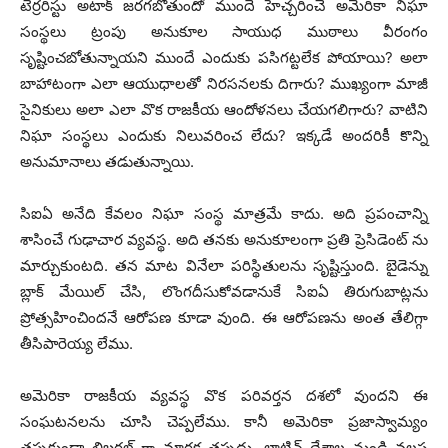
టెర్రరిస్టు అటాక్ జరగబోతుందో ముందే హెచ్చరించే అమెరికా నిఘా
సంస్థలు ట్రంపు అనుకూల సాయుధ ముఠాలు వీరంగం
సృష్టించబోతున్నాయని ముందే ఎందుకు పసిగట్టలేక పోయాయి? అలా
బాహాటంగా ఎలా ఆయుధాలతో నిరసనలకు దిగారు? ముఖ్యంగా మాజీ
సైనికులు అలా ఎలా వొక రాజకీయ ఆందోళనలు చేయగలిగారు? వాటిని
నిఘా సంస్థలు ఎందుకు నిలువరించ లేదు? ఇక్కడే అందరికీ కొన్ని
అనుమానాలు తడుతున్నాయి.
సిఐఏ అనేది కేవలం నిఘా సంస్థ మాత్రమే కాదు. అది ప్రపంచాన్ని
శాసించే గుఢాచార వ్యవస్థ. అది తనకు అనుకూలంగా ప్రతి ప్రెసిడెంట్ ను
మార్చుకుంటది. తన మాట వినేలా పరిస్థితులను సృష్టిస్తుంది. బైడెన్ను
బ్లాక్ మేయిల్ చేసి, లొంగదీసుకోవడానుకే సిఐఏ తిరుగుబాట్లను
ప్రోత్సహించిందనే ఆరోపణ కూడా వుంది. ఈ ఆరోపణను అంత తేలిగ్గా
తీసిపారెయ్య లేము.
అమెరికా రాజకీయ వ్యవస్థ వొక పరివర్తన దశలో వుందని ఈ
సంఘటనలను చూసి చెప్పలేము. కానీ అమెరికా ప్రజాస్వామ్యం
తప్పకుండా లిబరల్ గా మారక తప్పదు. లాటిన్ దేశాల నుండి వలస