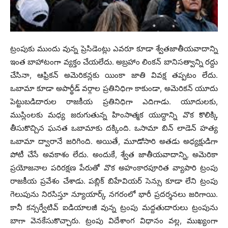
ట్రంపుకు ముందు వున్న ప్రెసిడెంట్లు ఎవరూ కూడా శ్వేతజాతీయవాదాన్ని
ఇంత బాహాటంగా వ్యక్తం చేయలేదు. అబ్రహాం లింకన్ బానిసత్వాన్ని రద్దు
చేసినా, ఆఫ్రికన్ అమెరికన్లకు యింకా జాతి వివక్ష తప్పటం లేదు.
ఒబామా కూడా అపార్థీడ్ వర్గాల ప్రతినిధిగా కాకుండా, అమెరికన్ యూదు
పెట్టుబడిదారుల రాజకీయ ప్రతినిధిగా ఎదిగాడు. యూదులకు,
ముస్లింలకు మధ్య జరుగుతున్న హింసాత్మక యుద్దాన్ని వొక కొలిక్కి
తీసుకొచ్చిన ఘనత ఒబామాకు దక్కింది. ఒసామా బిన్ లాడెన్ హత్య
ఒబామా ద్వారానే జరిగింది. అయితే, మూడోసారి అతడు అధ్యక్షుడిగా
పోటీ చేసే అవకాశం లేదు. అందుకే, శ్వేత జాతీయవాదాన్ని, అమెరికా
ప్రయోజనాల పరిరక్షణ పేరుతో వొక అహంకారపూరిత వ్యాపారి ట్రంపు
రాజకీయ ప్రవేశం చేశాడు. పబ్లిక్ బిహేవియర్ సెన్సు కూడా లేని ట్రంపు
గెలుపును నిరసిస్తూ న్యూయార్క్ నగరంలో భారీ ప్రదర్శనలు జరిగాయి.
కానీ కన్సర్వేటివ్ ఐడియాలజీ వున్న ట్రంపు మద్దతుదారులు ట్రంపును
బాగా వెనకేసుకొచ్చారు. ట్రంపు విదేశాంగ విధానం వల్ల, ముఖ్యంగా