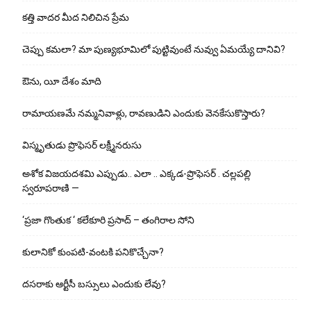
కత్తి వాదర మీద నిలిచిన ప్రేమ
చెప్పు క‌మ‌లా? మా పుణ్యభూమిలో పుట్టివుంటే నువ్వు ఏమయ్యే దానివి?
ఔను, యీ దేశం మాది
రామాయణమే నమ్మనివాళ్లు, రావణుడిని ఎందుకు వెనకేసుకొస్తారు?
విస్మృతుడు ప్రొఫెసర్ లక్ష్మీనరుసు
అశోక విజ‌య‌ద‌శ‌మి ఎప్పుడు.. ఎలా .. ఎక్క‌డ‌-ప్రొఫెసర్ . చల్లపల్లి
స్వరూపరాణి —
‘ప్రజా గొంతుక ‘ కలేకూరి ప్రసాద్ – తంగిరాల సోని
కులానికో కుంప‌టి-వంట‌కి ప‌నికొచ్చేనా?
ద‌స‌రాకు ఆర్టీసీ బ‌స్సులు ఎందుకు లేవు?