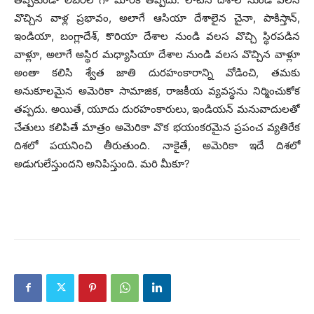
వొచ్చిన వాళ్ల ప్రభావం, అలాగే ఆసియా దేశాలైన చైనా, పాకిస్తాన్,
ఇండియా, బంగ్లాదేశ్, కొరియా దేశాల నుండి వలస వొచ్చి స్థిరపడిన
వాళ్లూ, అలాగే అస్థిర మధ్యాసియా దేశాల నుండి వలస వొచ్చిన వాళ్లూ
అంతా కలిసి శ్వేత జాతి దురహంకారాన్ని వోడించి, తమకు
అనుకూలమైన అమెరికా సామాజిక, రాజకీయ వ్యవస్థను నిర్మించుకోక
తప్పదు. అయితే, యూదు దురహంకారులు, ఇండియన్ మనువాదులతో
చేతులు కలిపితే మాత్రం అమెరికా వొక భయంకరమైన ప్రపంచ వ్యతిరేక
దిశలో పయనించి తీరుతుంది. నాకైతే, అమెరికా ఇదే దిశలో
అడుగులేస్తుందని అనిపిస్తుంది. మరి మీకూ?