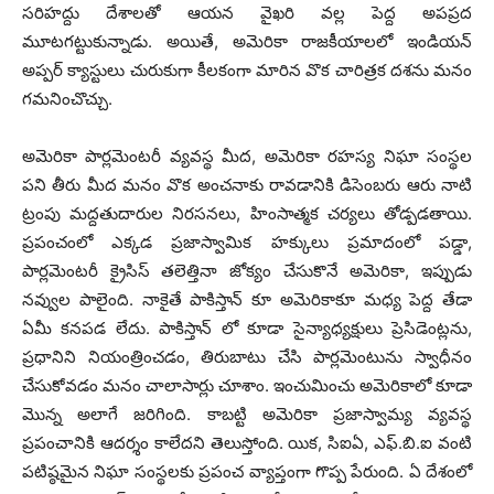
సరిహద్దు దేశాలతో ఆయన వైఖరి వల్ల పెద్ద అపప్రద
మూటగట్టుకున్నాడు. అయితే, అమెరికా రాజకీయాలలో ఇండియన్
అప్పర్ క్యాస్టులు చురుకుగా కీలకంగా మారిన వొక చారిత్రక దశను మనం
గమనించొచ్చు.
అమెరికా పార్లమెంటరీ వ్యవస్థ మీద, అమెరికా రహస్య నిఘా సంస్థల
పని తీరు మీద మనం వొక అంచనాకు రావడానికి డిసెంబరు ఆరు నాటి
ట్రంపు మద్దతుదారుల నిరసనలు, హింసాత్మక చర్యలు తోడ్పడతాయి.
ప్రపంచంలో ఎక్కడ ప్రజాస్వామిక హక్కులు ప్రమాదంలో పడ్డా,
పార్లమెంటరీ క్రైసిస్ తలెత్తినా జోక్యం చేసుకొనే అమెరికా, ఇప్పుడు
నవ్వుల పాలైంది. నాకైతే పాకిస్తాన్ కూ అమెరికాకూ మధ్య పెద్ద తేడా
ఏమీ కనపడ లేదు. పాకిస్తాన్ లో కూడా సైన్యాధ్యక్షులు ప్రెసిడెంట్లను,
ప్రధానిని నియంత్రించడం, తిరుబాటు చేసి పార్లమెంటును స్వాధీనం
చేసుకోవడం మనం చాలాసార్లు చూశాం. ఇంచుమించు అమెరికాలో కూడా
మొన్న అలాగే జరిగింది. కాబట్టి అమెరికా ప్రజాస్వామ్య వ్యవస్థ
ప్రపంచానికి ఆదర్శం కాలేదని తెలుస్తోంది. యిక, సిఐఏ, ఎఫ్.బి.ఐ వంటి
పటిష్ఠమైన నిఘా సంస్థలకు ప్రపంచ వ్యాప్తంగా గొప్ప పేరుంది. ఏ దేశంలో