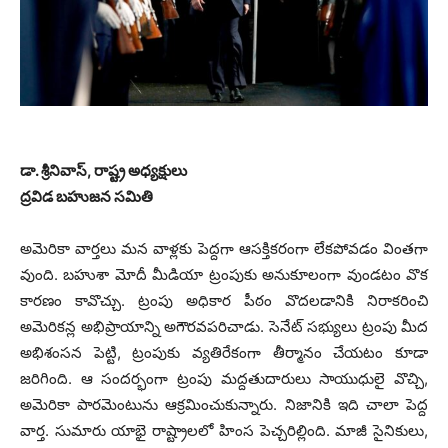
డా. శ్రీనివాస్, రాష్ట్ర అధ్యక్షులు
ద్రవిడ బహుజన సమితి
అమెరికా వార్తలు మన వాళ్లకు పెద్దగా ఆసక్తికరంగా లేకపోవడం వింతగా
వుంది. బహుశా మోదీ మీడియా ట్రంపుకు అనుకూలంగా వుండటం వొక
కారణం కావొచ్చు. ట్రంపు అధికార పీఠం వొదలడానికి నిరాకరించి
అమెరికన్ల అభిప్రాయాన్ని అగౌరవపరిచాడు. సెనేట్ సభ్యులు ట్రంపు మీద
అభిశంసన పెట్టి, ట్రంపుకు వ్యతిరేకంగా తీర్మానం చేయటం కూడా
జరిగింది. ఆ సందర్భంగా ట్రంపు మద్దతుదారులు సాయుధులై వొచ్చి,
అమెరికా పారమెంటును ఆక్రమించుకున్నారు. నిజానికి ఇది చాలా పెద్ద
వార్త. సుమారు యాభై రాష్ట్రాలలో హింస పెచ్చరిల్లింది. మాజీ సైనికులు,