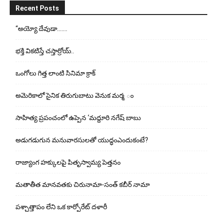
Recent Posts
“అయ్యో దేవుడా…….
భ‌క్తి విక‌టిస్తే చ‌స్తార్రోయ్‌..
ఒంగోలు గిత్త లాంటి సినిమా క్రాక్
అమెరికాలో సైనిక తిరుగుబాటు వెనుక మర్మ ం
సాహిత్య ప్రపంచంలో ఉప్పెన ‘మద్దూరి నగేష్ బాబు
అడుగ‌డుగున మ‌నువార‌సుల‌తో యుద్ధంఎందుకంటే?
రాజ్యాంగ హక్కులపై పితృస్వామ్య పెత్తనం
మతాతీత మానవతకు చిరునామా-సంత్ కబీర్ నామా
పశ్చాత్తాపం లేని ఒక కార్పోరేట్ దళారీ