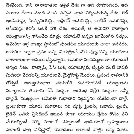
దేశమైంది. కానీ నానాజాతుల ఆశ్రిత దేశం గా అది రూపొందింది. అది
పరాయి దేశాల నుండి వలస వచ్చిన వాళ్లు నిర్మించుకున్న దేశం. రెడ్
ఇండియన్లు, హిస్పానియన్లు, ఆఫ్రికన్ అమెరికన్లు, లాటిన్ అమెరికన్లు,
ఆసియన్లు కలిసి బతికే వొక దేశం. అయితే, ఆ అమెరికా రాజ్యాంగ
యంత్రాంగాన్ని శాసించేది మాత్రం యూదులే అన్నది జగమెరిగిన సత్యం.
అమెరికా అగ్ర రాజ్యం స్థానంలో వుండటం యూదులకు చాలా అవసరం.
అమెరికా ద్వారా ప్రపంచాన్ని నియత్రించే వొక వ్యూహాన్ని యూదులు
చాలాకాలంగా అమలు చేస్తున్నారు. అమెరికా సంపన్నులంతా యూదులే
అన్నది నిజం. వాట్సాప్,‌ ఫేస్ బుక్, యూట్యూబ్, ట్విట్టర్ వంటి సోషల్
మీడియా వేదికలన్నీ యూదులవే. మైక్రోసాఫ్ట్ మొదలు, ప్రపంచ నాశనానికి
తోడ్పడే అణ్వాయుధాల తయారీకి ఉపయోగపడే యంత్రాలను
పదార్థాలను తయారు చేసే సంస్థలు, ఆయుధ విక్రేత సంస్థలూ అన్నీ
వాళ్లవే. ముఖ్యంగా అమెరికా గుఢాచార వ్యవస్థను యేలేదంతా వాళ్లే.
ట్రంపుకూడా యూదు మూలాలు గల వ్యక్తి. క్లింటన్, ఒబామ, ట్రంపు,
బైడెన్ ఎవరు ప్రెసిడెంట్ అయిన కూడా యూదుల క్షేమం కోసం పని
చేయాల్సిందే. వొక్క మాటలో చెప్పాలంటే ఇండియాలో బ్రాహ్మణులు
ఎలాంటి పాత్ర పోషిస్తారో, యూదులు అలాంటి వాళ్లు అన్న మాట.