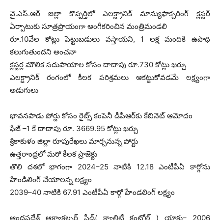
వై.ఎస్‌.ఆర్‌ జిల్లా కొప్పర్తిలో ఎలక్ట్రానిక్‌ మాన్యుఫాక్చరింగ్‌ క్లస్టర్‌
ఏర్పాటుకు సూత్రప్రాయంగా అంగీకరించిన మంత్రిమండలి
రూ.10వేల కోట్లు పెట్టుబడులు వస్తాయని, 1 లక్ష మందికి ఉపాధి
కలుగుతుందని అంచనా
క్లస్టర్ల మౌలిక సదుపాయాల కోసం దాదాపు రూ.730 కోట్లు ఖర్చు
ఎలక్ట్రానిక్‌ రంగంలో కీలక పరిశ్రమలు ఆకట్టుకోవడమే లక్ష్యంగా
అడుగులు
భావనపాడు పోర్టు కోసం రైట్స్‌ కంపెనీ డీపీఆర్‌కు కేబినెట్‌ ఆమోదం
ఫేజ్‌ –1 కే దాదాపు రూ. 3669.95 కోట్లు ఖర్చు
శ్రీకాకుళం జిల్లా రూపురేఖలు మార్చనున్న పోర్టు
ఉత్తరాంధ్రలో మరో కీలక ప్రాజెక్టు
తొలి దశలో భాగంగా 2024–25 నాటికి 12.18 ఎంటీపీఏ కార్గోను
హేండిలింగ్‌ చేయాలన్న లక్ష్యం
2039–40 నాటికి 67.91 ఎంటీపీఏ కార్గో హేండలింగ్‌ లక్ష్యం
ఆంధ్రప్రదేశ్‌ ఆక్వాకల్చర్‌ సీడ్‌( క్వాలిటీ కంట్రోల్‌ ) యాక్టు– 2006