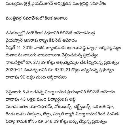
ముఖ్యమంత్రి శ్రీ వైయస్‌.జగన్‌ అధ్యక్షతన మంత్రివర్గ సమావేశం
మంత్రివర్గ సమావేశంలో కీలక అంశాలు
నవరత్నాల్లో మరో కీలక పథకానికి కేబినెట్‌ ఆమోదముద్ర
వైయస్సార్‌ ఆసరాకు రాష్ట్ర కేబినెట్‌ ఆమోదం
ఏఫ్రిల్‌ 11, 2019 నాటికి బ్యాంకులకు బకాయిపడ్డ డ్వాక్రా అక్కచెల్లమ్మల
రుణాలను నాలుగు వాయిదాలుగా చెల్లించనున్న ప్రభుత్వం
నాలుగేళ్లలో రూ. 27,169 కోట్లు అక్కచెల్లమ్మల చేతికివ్వనున్న ప్రభుత్వం
2020–21 సంవత్సరానికి రూ.6792.21 కోట్లు ఇవ్వనున్న ప్రభుత్వం
దాదాపు 90 లక్షల మంది లబ్ధిదారులు
సెప్టెంబరు 5 న జగనన్న విద్యా కానుక ప్రారంభానికి కేబినెట్‌ ఆమోదం
దాదాపు 43 లక్షల మంది విద్యార్ధులకు లబ్ధి
మూడు జతల యూనిఫారమ్, నోటుబుక్స్, టెక్ట్స్‌బుక్స్, ఒక జత షూ,
రెండు జతల సాక్సులు, బెల్టు, స్కూల్‌ బ్యాగ్‌ విద్యా కానుక కింద పంపిణీ
విద్యా కానుక కోసం రూ.648.09 కోట్లు ఖర్చు చేస్తున్న ప్రభుత్వం