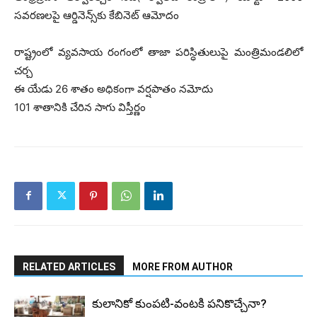
సవరణలపై ఆర్డినెన్స్‌కు కేబినెట్‌ ఆమోదం
రాష్ట్రంలో వ్యవసాయ రంగంలో తాజా పరిస్ధితులుపై మంత్రిమండలిలో
చర్చ
ఈ యేడు 26 శాతం అధికంగా వర్షపాతం నమోదు
101 శాతానికి చేరిన సాగు విస్తీర్ణం
RELATED ARTICLES
MORE FROM AUTHOR
కులానికో కుంప‌టి-వంట‌కి ప‌నికొచ్చేనా?