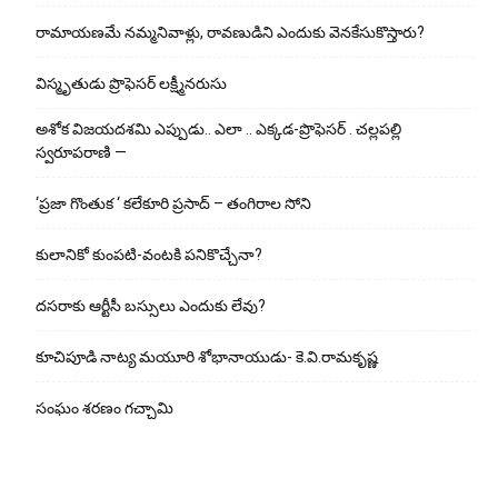
రామాయణమే నమ్మనివాళ్లు, రావణుడిని ఎందుకు వెనకేసుకొస్తారు?
విస్మృతుడు ప్రొఫెసర్ లక్ష్మీనరుసు
అశోక విజ‌య‌ద‌శ‌మి ఎప్పుడు.. ఎలా .. ఎక్క‌డ‌-ప్రొఫెసర్ . చల్లపల్లి
స్వరూపరాణి —
‘ప్రజా గొంతుక ‘ కలేకూరి ప్రసాద్ – తంగిరాల సోని
కులానికో కుంప‌టి-వంట‌కి ప‌నికొచ్చేనా?
ద‌స‌రాకు ఆర్టీసీ బ‌స్సులు ఎందుకు లేవు?
కూచిపూడి నాట్య మ‌యూరి శోభానాయుడు- కె.వి.రామకృష్ణ
సంఘం శరణం గచ్చామి