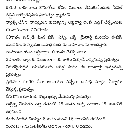
9260 వాహనాలు కొనుగోలు కోసం రుణాలు తీసుకునేందుకు సివిల్‌
సప్లైస్‌ కార్పొరేషన్‌కు ప్రభుత్వం గ్యారంటీ
సార్టెక్స్‌ చేసిన నాణ్యమైన బియ్యాన్ని లబ్ధిదార్ల ఇంటి వద్దకే చేర్చేందుకు
ఈ వాహనాలు వినియోగం
60శాతం సబ్సిడీ మీద బీసీ, ఎస్సీ, ఎస్టీ, మైనార్టీ మరియు ఈబీసీ
యువకులకు స్వయం ఉపాధి కింద ఈ వాహనాలను అందిస్తారు
వాహనాల కోసం లబ్ధిదార్లు 10 శాతం చెలిస్తే చాలు
30 శాతం బ్యాంకు రుణం కాగా 60 శాతం సబ్సిడీ ఇవ్వనున్న ప్రభుత్వం
నిరుద్యోగులైన యువకులకు ఆరేళ్ల పాటు ఈ కాంట్రాక్టు ఇవ్వనున్న
ప్రభుత్వం
ప్రతినెలా రూ.10 వేలు ఆదాయం వచ్చేలా ఉపాధి మార్గం ఏర్పాటు
చేస్తున్న ప్రభుత్వం
దీని కోసం రూ.550 కోట్లు ఖర్చు చేయనున్న ప్రభుత్వం
సార్టెక్స్‌ చేయడం వల్ల గతంలో 25 శాతం ఉన్న నూకలు 15 శాతానికి
తగ్గనుంది
రంగు మారిన బియ్యం 6 శాతం నుంచి 1.5 శాతానికి తగ్గనుంది
ఇందుకు గాను ప్రతికిలోకు అదనంగా రూ.1.10 వ్యయం