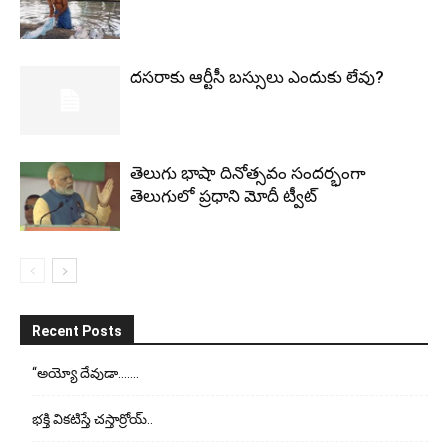
ద‌స‌రాకు ఆర్టీసీ బ‌స్సులు ఎందుకు లేవు?
తెలుగు భాషా దినోత్సవం సందర్భంగా
తెలుగులో ప్రధాని మోదీ ట్వీట్
Recent Posts
“అయ్యో దేవుడా…….
భ‌క్తి విక‌టిస్తే చ‌స్తార్రోయ్‌..