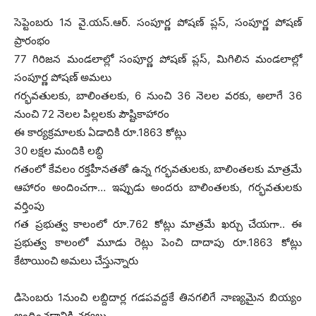
సెప్టెంబరు 1న వై.యస్‌.ఆర్‌. సంపూర్ణ పోషణ్‌ ప్లస్, సంపూర్ణ పోషణ్‌
ప్రారంభం
77 గిరిజన మండలాల్లో సంపూర్ణ పోషణ్‌ ప్లస్, మిగిలిన మండలాల్లో
సంపూర్ణ పోషణ్‌ అమలు
గర్భవతులకు, బాలింతలకు, 6 నుంచి 36 నెలల వరకు, అలాగే 36
నుంచి 72 నెలల పిల్లలకు పౌష్టికాహారం
ఈ కార్యక్రమాలకు ఏడాదికి రూ.1863 కోట్లు
30 లక్షల మందికి లబ్ధి
గతంలో కేవలం రక్తహీనతతో ఉన్న గర్భవతులకు, బాలింతలకు మాత్రమే
ఆహారం అందించగా… ఇప్పుడు అందరు బాలింతలకు, గర్భవతులకు
వర్తింపు
గత ప్రభుత్వ కాలంలో రూ.762 కోట్లు మాత్రమే ఖర్చు చేయగా.. ఈ
ప్రభుత్వ కాలంలో మూడు రెట్లు పెంచి దాదాపు రూ.1863 కోట్లు
కేటాయించి అమలు చేస్తున్నారు
డిసెంబరు 1నుంచి లబ్దిదార్ల గడపవద్దకే తినగలిగే నాణ్యమైన బియ్యం
అందించడానికి చర్యలు