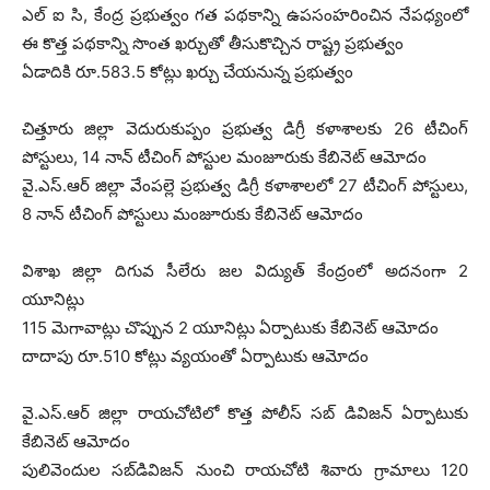
ఎల్‌ ఐ సి, కేంద్ర ప్రభుత్వం గత పథకాన్ని ఉపసంహరించిన నేపధ్యంలో
ఈ కొత్త పథకాన్ని సొంత ఖర్చుతో తీసుకొచ్చిన రాష్ట్ర ప్రభుత్వం
ఏడాదికి రూ.583.5 కోట్లు ఖర్చు చేయనున్న ప్రభుత్వం
చిత్తూరు జిల్లా వెదురుకుప్పం ప్రభుత్వ డిగ్రీ కళాశాలకు 26 టీచింగ్‌
పోస్టులు, 14 నాన్‌ టీచింగ్‌ పోస్టుల మంజూరుకు కేబినెట్‌ ఆమోదం
వై.ఎస్‌.ఆర్‌ జిల్లా వేంపల్లె ప్రభుత్వ డిగ్రీ కళాశాలలో 27 టీచింగ్‌ పోస్టులు,
8 నాన్‌ టీచింగ్‌ పోస్టులు మంజూరుకు కేబినెట్‌ ఆమోదం
విశాఖ జిల్లా దిగువ సీలేరు జల విద్యుత్‌ కేంద్రంలో అదనంగా 2
యూనిట్లు
115 మెగావాట్లు చొప్పున 2 యూనిట్లు ఏర్పాటుకు కేబినెట్‌ ఆమోదం
దాదాపు రూ.510 కోట్లు వ్యయంతో ఏర్పాటుకు ఆమోదం
వై.ఎస్‌.ఆర్‌ జిల్లా రాయచోటిలో కొత్త పోలీస్‌ సబ్‌ డివిజన్‌ ఏర్పాటుకు
కేబినెట్‌ ఆమోదం
పులివెందుల సబ్‌డివిజన్ నుంచి రాయచోటి శివారు గ్రామాలు 120