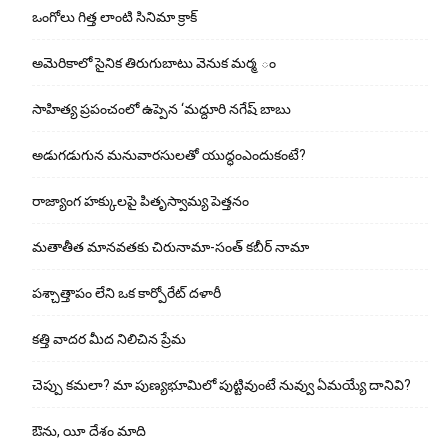
ఒంగోలు గిత్త లాంటి సినిమా క్రాక్
అమెరికాలో సైనిక తిరుగుబాటు వెనుక మర్మ ం
సాహిత్య ప్రపంచంలో ఉప్పెన ‘మద్దూరి నగేష్ బాబు
అడుగ‌డుగున మ‌నువార‌సుల‌తో యుద్ధంఎందుకంటే?
రాజ్యాంగ హక్కులపై పితృస్వామ్య పెత్తనం
మతాతీత మానవతకు చిరునామా-సంత్ కబీర్ నామా
పశ్చాత్తాపం లేని ఒక కార్పోరేట్ దళారీ
కత్తి వాదర మీద నిలిచిన ప్రేమ
చెప్పు క‌మ‌లా? మా పుణ్యభూమిలో పుట్టివుంటే నువ్వు ఏమయ్యే దానివి?
ఔను, యీ దేశం మాది