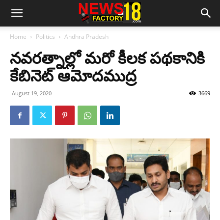
Home
Politics
Andhra Pradesh
నవరత్నాల్లో మరో కీలక పథకానికి
కేబినెట్‌ ఆమోదముద్ర
August 19, 2020
3669