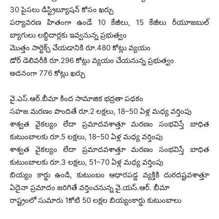
30 పైసలు డిస్ట్రిబ్యూషన్‌ కోసం ఖర్చు
పర్యావరణ హితంగా ఉండే 10 కేజీలు, 15 కేజీలు రీయూజబుల్‌
బ్యాగులు లబ్దిదార్లకు ఇవ్వనున్న ప్రభుత్వం
మొత్తం సార్టెక్స్‌ చేయడానికి రూ.480 కోట్లు వ్యయం
డోర్‌ డెలివరీకి రూ.296 కోట్లు వ్యయం చేయనున్న ప్రభుత్వం
అదనంగా 776 కోట్లు ఖర్చు
వై.ఎస్‌.ఆర్‌.బీమా కింద సామాజిక భద్రతా పథకం
సహజ మరణం పొందితే రూ.2 లక్షలు, 18–50 ఏళ్ల మధ్య వర్తింపు
శాశ్వత వైకల్యం లేదా ప్రమాదవశాత్తూ మరణం సంభవిస్తే బాధిత
కుటుంబాలకు రూ.5 లక్షలు, 18–50 ఏళ్ల మధ్య వర్తింపు
శాశ్వత వైకల్యం లేదా ప్రమాదవశాత్తూ మరణం సంభవిస్తే బాధిత
కుటుంబాలకు రూ.3 లక్షలు, 51–70 ఏళ్ల మధ్య వర్తింపు
బియ్యం కార్డు ఉండి, కుటుంబం ఆధారపడ్డ వ్యక్తికి దురదష్టవశాత్తూ
ఏదైనా ప్రమాదం జరిగితే వర్తించనున్న వై.యస్‌.ఆర్‌. బీమా
రాష్ట్రంలో సుమారు 1కోటి 50 లక్షల బియ్యంకార్డు కుటుంబాలు