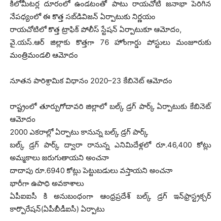
కిలోమీటర్ల దూరంలో ఉండటంతో పాటు రాయచోటి జనాభా పెరిగిన
నేపధ్యంలో ఈ కొత్త సబ్‌డివిజన్ ఏర్పాటుకు నిర్ణయం
రాయచోటిలో కొత్త ట్రాఫిక్‌ పోలీస్‌ స్టేషన్‌ ఏర్పాటుకూ ఆమోదం,
వై.యస్‌.ఆర్‌ జిల్లాకు కొత్తగా 76 హోంగార్డు పోస్టులు మంజూరుకు
మంత్రిమండలి ఆమోదం
నూతన పారిశ్రామిక విధానం 2020–23 కేబినెట్‌ ఆమోదం
రాష్ట్రంలో తూర్పుగోదావరి జిల్లాలో బల్క్‌ డ్రగ్‌ పార్క్‌ ఏర్పాటుకు కేబినెట్‌
ఆమోదం
2000 ఎకరాల్లో ఏర్పాటు కానున్న బల్క్‌ డ్రగ్‌ పార్క్‌
బల్క్‌ డ్రగ్‌ పార్క్‌ ద్వారా రానున్న ఎనిమిదేళ్లలో రూ.46,400 కోట్లు
అమ్మకాలు జరుగుతాయని అంచనా
దాదాపు రూ.6940 కోట్లు పెట్టుబడులు వస్తాయని అంచనా
భారీగా ఉపాధి అవకాశాలు
ఏపీఐఐసీ కి అనుబంధంగా ఆంధ్రప్రదేశ్‌ బల్క్‌ డ్రగ్‌ ఇన్‌ఫ్రాస్ట్రక్చర్‌
కార్పొరేషన్‌(ఏపీబీడీఐసీ) ఏర్పాటు