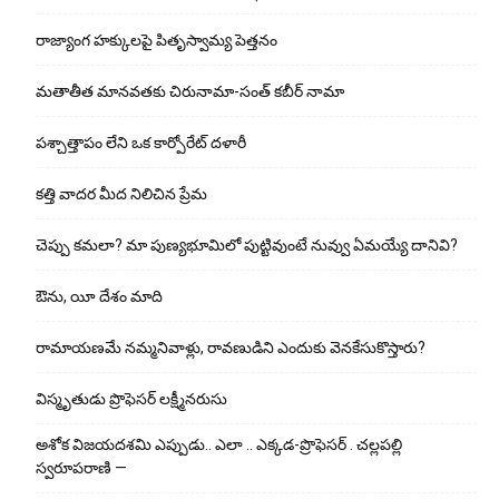
రాజ్యాంగ హక్కులపై పితృస్వామ్య పెత్తనం
మతాతీత మానవతకు చిరునామా-సంత్ కబీర్ నామా
పశ్చాత్తాపం లేని ఒక కార్పోరేట్ దళారీ
కత్తి వాదర మీద నిలిచిన ప్రేమ
చెప్పు క‌మ‌లా? మా పుణ్యభూమిలో పుట్టివుంటే నువ్వు ఏమయ్యే దానివి?
ఔను, యీ దేశం మాది
రామాయణమే నమ్మనివాళ్లు, రావణుడిని ఎందుకు వెనకేసుకొస్తారు?
విస్మృతుడు ప్రొఫెసర్ లక్ష్మీనరుసు
అశోక విజ‌య‌ద‌శ‌మి ఎప్పుడు.. ఎలా .. ఎక్క‌డ‌-ప్రొఫెసర్ . చల్లపల్లి
స్వరూపరాణి —