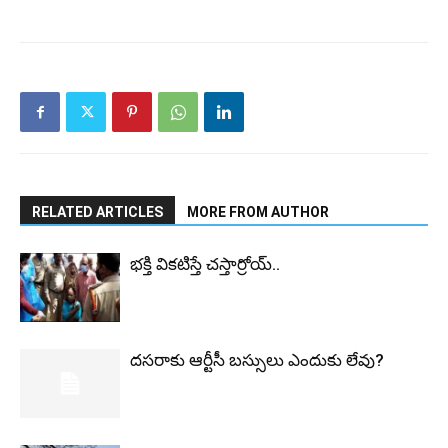
RELATED ARTICLES
MORE FROM AUTHOR
భ‌క్తి విక‌టిస్తే చ‌స్తార్రోయ్‌..
ద‌స‌రాకు ఆర్టీసీ బ‌స్సులు ఎందుకు లేవు?