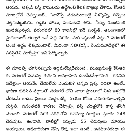
ఆయన.. అక్కడి బస్తీ వాసులను ఉద్దేశించి కీలక వ్యాఖ్య చేశారు. కేసీఆర్
మాటల్లోనే చెప్పాలంటే.. ‘‘వానొస్తే నడుములబట్టి నీళ్ళొచ్చి, గిన్నెలు
నెత్తినబెట్టుకుని.. గడ్డకు పోయి, వండుకుని తిని.. నీళ్ళు గుంజినంక
ఇంటికస్తున్నరు. వరంగల్‌లో 80 కాలనీల్లో ఇదే పరిస్థితి. తెలంగాణలో
హైదరాబాద్‌ తర్వాత ఇదే పెద్ద నగరం. మరి ఇట్లుంటే ఎట్లా..? వరంగల్‌
అంటే అద్దం లెక్కనుండాలే. మీరంతా సహకరిస్తే.. రెండుమూడేళ్లలో ఈ
పరిస్థితిని మార్చేస్తా’’ అని పేర్కొన్నారు.
ఈ మాటల్ని చూసినప్పుడు అర్థమయ్యేదేమంటే.. ముఖ్యమంత్రి కేసీఆర్
కు వరంగల్ సమస్య గురించి అవగాహన ఉండేదనేగా?మరి.. గడిచిన
ఐదేళ్లుగా ఆయనేం చేయలేదు ఎందుకు? అన్నది ప్రశ్న. ఇదిలా ఉంటే..
భారీగా కురిసిన వర్షాలతో వరంగల్ లోని చాలా ప్రాంతాల్లో నీళ్లు ఇళ్లల్లోకి
చేరటమే కాదు.. ప్రజలు మిద్దెలకెక్కి సాయం కోసం ఎదురుచూడాల్సిన
దుస్థితి. దీనంతటికి కారణం చెప్పాల్సి వస్తే చరిత్రలోకి కాస్త తొంగి
చూడాలి. వరంగల్ నగర పరిధిలోని రెవెన్యూ రికార్డుల ప్రకారం 248
చెరువులు ఉండాలి. వాటిల్లో ఇప్పుడు 55 చెరువులు మాయం
అయ్యాయి. అధికారికంగా చెప్పే లెక్క ఇలా ఉంటే.. అనధికారికంగా ఈ