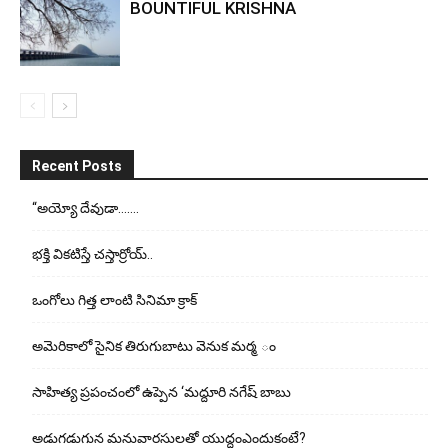
BOUNTIFUL KRISHNA
Recent Posts
“అయ్యో దేవుడా…….
భ‌క్తి విక‌టిస్తే చ‌స్తార్రోయ్‌..
ఒంగోలు గిత్త లాంటి సినిమా క్రాక్
అమెరికాలో సైనిక తిరుగుబాటు వెనుక మర్మ ం
సాహిత్య ప్రపంచంలో ఉప్పెన ‘మద్దూరి నగేష్ బాబు
అడుగ‌డుగున మ‌నువార‌సుల‌తో యుద్ధంఎందుకంటే?