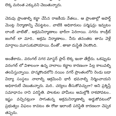
లెక్క మరింత ఎక్కువని చెబుతున్నారు.
చెరువు ప్రాంతాల్ని కబ్జా చేసిన రాజకీయ నేతలు.. ఆ ప్రాంతాల్లో అపార్ట్
మెంట్ల నిర్మాణాన్ని చేపట్టటం.. వాటికి అధికారులు పర్మిషన్లు ఇవ్వటం
లాంటి వాటితో.. అక్రమనిర్మాణాలు భారీగా పెరిగాయి. నగరం కాంక్రీట్
జంగిల్ లా మారి.. అక్రమ నిర్మాణాలు.. నీరు తనంతట తాను వెళ్లే
మార్గాలు మూసుకుపోయాయి. దీంతో.. తాజా దుస్థితి నెలకొంది.
అంతేకాదు.. వరంగల్ నగర మాస్టర్ ప్లాన్ లెక్క ఇంకా తేల్లేదు. ఒకప్పుడు
వరంగల్ లో విశాలంగా ఉన్న నాలాలు కబ్జాల కారణంగా పిల్ల కాలువల్ని
తలపిస్తున్నాయి. హన్మకొండలోని నయిం నగర్ ప్రాంతంలోని రెండు బడా
విద్యా సంస్థలు నాలాల్ని ఆక్రమించి భారీ భవనాల్ని నిర్మించాయని
అధికారులే చెబుతున్నారు. మరి.. చర్యలు తీసుకోవచ్చుగా? అని ప్రశ్నిస్తే
సమాధానం రాని పరిస్థితి. పాలకుల హామీలు అమల్లోకి రాకపోవటం..
ఇష్టం వచ్చినట్లుగా సాగుతున్న అక్రమనిర్మాణాల్ని అడ్డుకోవటంలో
ప్రభుత్వం విఫలం కావటం ఈ రోజు ఇలాంటి పరిస్థితి కారణంగా చెప్పక
తప్పదు.