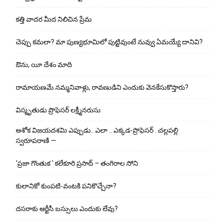
కత్తి వాదర మీద నిలిచిన ప్రేమ
చెప్పు క‌మ‌లా? మా పుణ్యభూమిలో పుట్టివుంటే నువ్వు ఏమయ్యే దానివి?
ఔను, యీ దేశం మాది
రామాయణమే నమ్మనివాళ్లు, రావణుడిని ఎందుకు వెనకేసుకొస్తారు?
విస్మృతుడు ప్రొఫెసర్ లక్ష్మీనరుసు
అశోక విజ‌య‌ద‌శ‌మి ఎప్పుడు.. ఎలా .. ఎక్క‌డ‌-ప్రొఫెసర్ . చల్లపల్లి
స్వరూపరాణి —
‘ప్రజా గొంతుక ‘ కలేకూరి ప్రసాద్ – తంగిరాల సోని
కులానికో కుంప‌టి-వంట‌కి ప‌నికొచ్చేనా?
ద‌స‌రాకు ఆర్టీసీ బ‌స్సులు ఎందుకు లేవు?