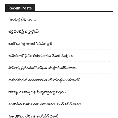
Recent Posts
“అయ్యో దేవుడా…….
భ‌క్తి విక‌టిస్తే చ‌స్తార్రోయ్‌..
ఒంగోలు గిత్త లాంటి సినిమా క్రాక్
అమెరికాలో సైనిక తిరుగుబాటు వెనుక మర్మ ం
సాహిత్య ప్రపంచంలో ఉప్పెన ‘మద్దూరి నగేష్ బాబు
అడుగ‌డుగున మ‌నువార‌సుల‌తో యుద్ధంఎందుకంటే?
రాజ్యాంగ హక్కులపై పితృస్వామ్య పెత్తనం
మతాతీత మానవతకు చిరునామా-సంత్ కబీర్ నామా
పశ్చాత్తాపం లేని ఒక కార్పోరేట్ దళారీ