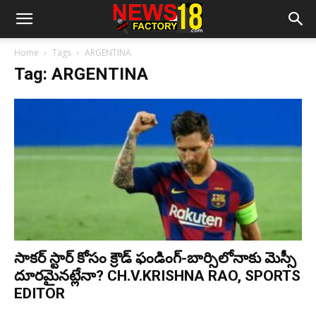
Home
Tags
ARGENTINA
Tag: ARGENTINA
సాకర్ స్టార్ కోసం క్రౌడ్ ఫండింగ్-బార్సిలోనాకు మెస్సీ
దూరమైనట్లేనా? CH.V.KRISHNA RAO, SPORTS
EDITOR