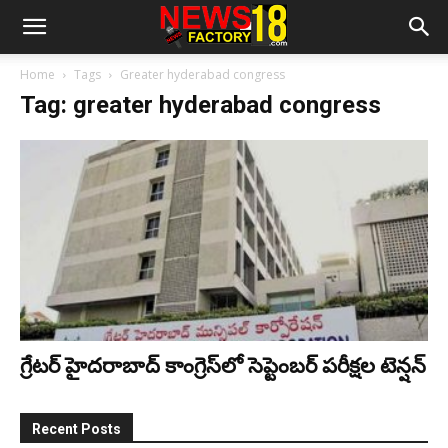
Home
Tags
Greater hyderabad congress
Tag: greater hyderabad congress
గ్రేట‌ర్ హైద‌రాబాద్ కాంగ్రెస్‌లో సెప్టెంబ‌ర్ ప‌రీక్ష‌ల టెన్ష‌న్‌
Recent Posts