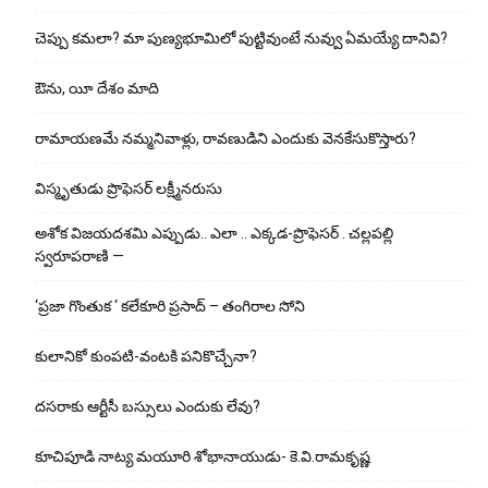
చెప్పు క‌మ‌లా? మా పుణ్యభూమిలో పుట్టివుంటే నువ్వు ఏమయ్యే దానివి?
ఔను, యీ దేశం మాది
రామాయణమే నమ్మనివాళ్లు, రావణుడిని ఎందుకు వెనకేసుకొస్తారు?
విస్మృతుడు ప్రొఫెసర్ లక్ష్మీనరుసు
అశోక విజ‌య‌ద‌శ‌మి ఎప్పుడు.. ఎలా .. ఎక్క‌డ‌-ప్రొఫెసర్ . చల్లపల్లి
స్వరూపరాణి —
‘ప్రజా గొంతుక ‘ కలేకూరి ప్రసాద్ – తంగిరాల సోని
కులానికో కుంప‌టి-వంట‌కి ప‌నికొచ్చేనా?
ద‌స‌రాకు ఆర్టీసీ బ‌స్సులు ఎందుకు లేవు?
కూచిపూడి నాట్య మ‌యూరి శోభానాయుడు- కె.వి.రామకృష్ణ