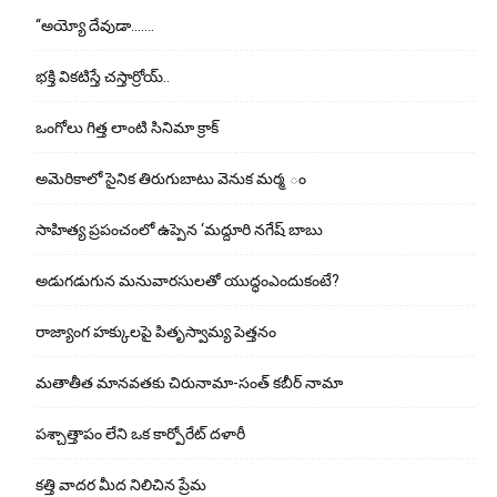
“అయ్యో దేవుడా…….
భ‌క్తి విక‌టిస్తే చ‌స్తార్రోయ్‌..
ఒంగోలు గిత్త లాంటి సినిమా క్రాక్
అమెరికాలో సైనిక తిరుగుబాటు వెనుక మర్మ ం
సాహిత్య ప్రపంచంలో ఉప్పెన ‘మద్దూరి నగేష్ బాబు
అడుగ‌డుగున మ‌నువార‌సుల‌తో యుద్ధంఎందుకంటే?
రాజ్యాంగ హక్కులపై పితృస్వామ్య పెత్తనం
మతాతీత మానవతకు చిరునామా-సంత్ కబీర్ నామా
పశ్చాత్తాపం లేని ఒక కార్పోరేట్ దళారీ
కత్తి వాదర మీద నిలిచిన ప్రేమ