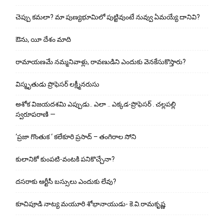
చెప్పు క‌మ‌లా? మా పుణ్యభూమిలో పుట్టివుంటే నువ్వు ఏమయ్యే దానివి?
ఔను, యీ దేశం మాది
రామాయణమే నమ్మనివాళ్లు, రావణుడిని ఎందుకు వెనకేసుకొస్తారు?
విస్మృతుడు ప్రొఫెసర్ లక్ష్మీనరుసు
అశోక విజ‌య‌ద‌శ‌మి ఎప్పుడు.. ఎలా .. ఎక్క‌డ‌-ప్రొఫెసర్ . చల్లపల్లి
స్వరూపరాణి —
‘ప్రజా గొంతుక ‘ కలేకూరి ప్రసాద్ – తంగిరాల సోని
కులానికో కుంప‌టి-వంట‌కి ప‌నికొచ్చేనా?
ద‌స‌రాకు ఆర్టీసీ బ‌స్సులు ఎందుకు లేవు?
కూచిపూడి నాట్య మ‌యూరి శోభానాయుడు- కె.వి.రామకృష్ణ