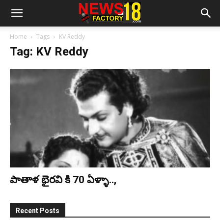
Home
Tags
KV Reddy
Tag: KV Reddy
పాతాళ భైరవి కి 70 ఏళ్ళా..,
Recent Posts