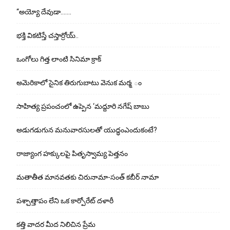
“అయ్యో దేవుడా…….
భ‌క్తి విక‌టిస్తే చ‌స్తార్రోయ్‌..
ఒంగోలు గిత్త లాంటి సినిమా క్రాక్
అమెరికాలో సైనిక తిరుగుబాటు వెనుక మర్మ ం
సాహిత్య ప్రపంచంలో ఉప్పెన ‘మద్దూరి నగేష్ బాబు
అడుగ‌డుగున మ‌నువార‌సుల‌తో యుద్ధంఎందుకంటే?
రాజ్యాంగ హక్కులపై పితృస్వామ్య పెత్తనం
మతాతీత మానవతకు చిరునామా-సంత్ కబీర్ నామా
పశ్చాత్తాపం లేని ఒక కార్పోరేట్ దళారీ
కత్తి వాదర మీద నిలిచిన ప్రేమ