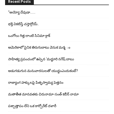
Recent Posts
“అయ్యో దేవుడా…….
భ‌క్తి విక‌టిస్తే చ‌స్తార్రోయ్‌..
ఒంగోలు గిత్త లాంటి సినిమా క్రాక్
అమెరికాలో సైనిక తిరుగుబాటు వెనుక మర్మ ం
సాహిత్య ప్రపంచంలో ఉప్పెన ‘మద్దూరి నగేష్ బాబు
అడుగ‌డుగున మ‌నువార‌సుల‌తో యుద్ధంఎందుకంటే?
రాజ్యాంగ హక్కులపై పితృస్వామ్య పెత్తనం
మతాతీత మానవతకు చిరునామా-సంత్ కబీర్ నామా
పశ్చాత్తాపం లేని ఒక కార్పోరేట్ దళారీ