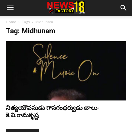
Home
Tags
Midhunam
Tag: Midhunam
నిత్య‌యౌవ‌నుడు గాన‌గంధ‌ర్వుడు బాలు-
కె.వి.రామకృష్ణ