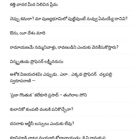
కత్తి వాదర మీద నిలిచిన ప్రేమ
చెప్పు క‌మ‌లా? మా పుణ్యభూమిలో పుట్టివుంటే నువ్వు ఏమయ్యే దానివి?
ఔను, యీ దేశం మాది
రామాయణమే నమ్మనివాళ్లు, రావణుడిని ఎందుకు వెనకేసుకొస్తారు?
విస్మృతుడు ప్రొఫెసర్ లక్ష్మీనరుసు
అశోక విజ‌య‌ద‌శ‌మి ఎప్పుడు.. ఎలా .. ఎక్క‌డ‌-ప్రొఫెసర్ . చల్లపల్లి
స్వరూపరాణి —
‘ప్రజా గొంతుక ‘ కలేకూరి ప్రసాద్ – తంగిరాల సోని
కులానికో కుంప‌టి-వంట‌కి ప‌నికొచ్చేనా?
ద‌స‌రాకు ఆర్టీసీ బ‌స్సులు ఎందుకు లేవు?
కూచిపూడి నాట్య మ‌యూరి శోభానాయుడు- కె.వి.రామకృష్ణ