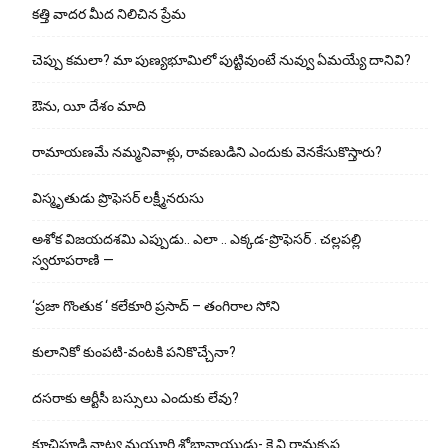
కత్తి వాదర మీద నిలిచిన ప్రేమ
చెప్పు క‌మ‌లా? మా పుణ్యభూమిలో పుట్టివుంటే నువ్వు ఏమయ్యే దానివి?
ఔను, యీ దేశం మాది
రామాయణమే నమ్మనివాళ్లు, రావణుడిని ఎందుకు వెనకేసుకొస్తారు?
విస్మృతుడు ప్రొఫెసర్ లక్ష్మీనరుసు
అశోక విజ‌య‌ద‌శ‌మి ఎప్పుడు.. ఎలా .. ఎక్క‌డ‌-ప్రొఫెసర్ . చల్లపల్లి
స్వరూపరాణి —
‘ప్రజా గొంతుక ‘ కలేకూరి ప్రసాద్ – తంగిరాల సోని
కులానికో కుంప‌టి-వంట‌కి ప‌నికొచ్చేనా?
ద‌స‌రాకు ఆర్టీసీ బ‌స్సులు ఎందుకు లేవు?
కూచిపూడి నాట్య మ‌యూరి శోభానాయుడు- కె.వి.రామకృష్ణ