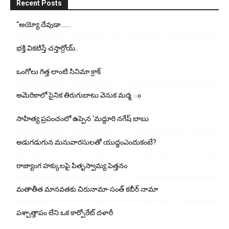
Recent Posts
“అయ్యో దేవుడా…….
భ‌క్తి విక‌టిస్తే చ‌స్తార్రోయ్‌..
ఒంగోలు గిత్త లాంటి సినిమా క్రాక్
అమెరికాలో సైనిక తిరుగుబాటు వెనుక మర్మ ం
సాహిత్య ప్రపంచంలో ఉప్పెన ‘మద్దూరి నగేష్ బాబు
అడుగ‌డుగున మ‌నువార‌సుల‌తో యుద్ధంఎందుకంటే?
రాజ్యాంగ హక్కులపై పితృస్వామ్య పెత్తనం
మతాతీత మానవతకు చిరునామా-సంత్ కబీర్ నామా
పశ్చాత్తాపం లేని ఒక కార్పోరేట్ దళారీ