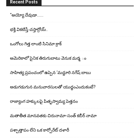
Recent Posts
“అయ్యో దేవుడా…….
భ‌క్తి విక‌టిస్తే చ‌స్తార్రోయ్‌..
ఒంగోలు గిత్త లాంటి సినిమా క్రాక్
అమెరికాలో సైనిక తిరుగుబాటు వెనుక మర్మ ం
సాహిత్య ప్రపంచంలో ఉప్పెన ‘మద్దూరి నగేష్ బాబు
అడుగ‌డుగున మ‌నువార‌సుల‌తో యుద్ధంఎందుకంటే?
రాజ్యాంగ హక్కులపై పితృస్వామ్య పెత్తనం
మతాతీత మానవతకు చిరునామా-సంత్ కబీర్ నామా
పశ్చాత్తాపం లేని ఒక కార్పోరేట్ దళారీ