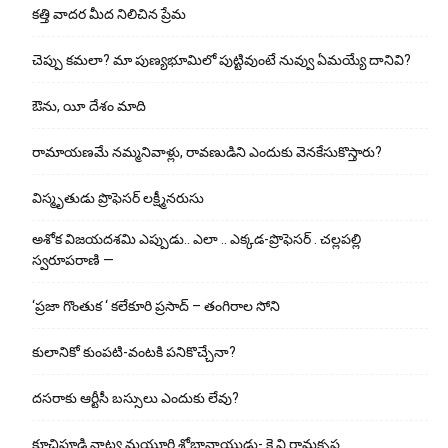
కత్తి వాదర మీద నిలిచిన ప్రేమ
చెప్పు క‌మ‌లా? మా పుణ్యభూమిలో పుట్టివుంటే నువ్వు ఏమయ్యే దానివి?
ఔను, యీ దేశం మాది
రామాయణమే నమ్మనివాళ్లు, రావణుడిని ఎందుకు వెనకేసుకొస్తారు?
విస్మృతుడు ప్రొఫెసర్ లక్ష్మీనరుసు
అశోక విజ‌య‌ద‌శ‌మి ఎప్పుడు.. ఎలా .. ఎక్క‌డ‌-ప్రొఫెసర్ . చల్లపల్లి
స్వరూపరాణి —
‘ప్రజా గొంతుక ‘ కలేకూరి ప్రసాద్ – తంగిరాల సోని
కులానికో కుంప‌టి-వంట‌కి ప‌నికొచ్చేనా?
ద‌స‌రాకు ఆర్టీసీ బ‌స్సులు ఎందుకు లేవు?
కూచిపూడి నాట్య మ‌యూరి శోభానాయుడు- కె.వి.రామకృష్ణ