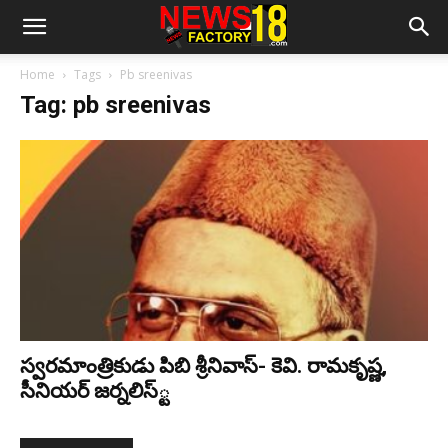
Home
Tags
Pb sreenivas
Tag: pb sreenivas
స్వ‌ర‌మాంత్రికుడు పిబి శ్రీనివాస్‌- కెవి. రామ‌కృష్ణ,
సీనియ‌ర్ జ‌ర్న‌లిస్్ట‌