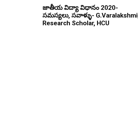
జాతీయ విద్యా విధానం 2020-
స‌మ‌స్య‌లు, స‌వాళ్ళు- G.Varalakshmi
Research Scholar, HCU