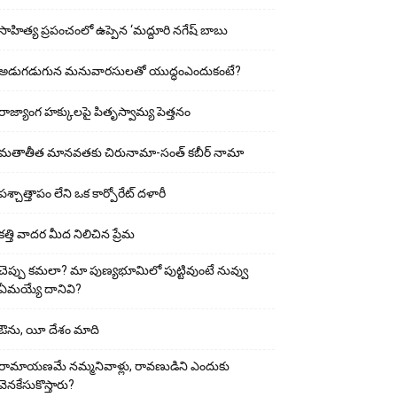
సాహిత్య ప్రపంచంలో ఉప్పెన ‘మద్దూరి నగేష్ బాబు
అడుగ‌డుగున మ‌నువార‌సుల‌తో యుద్ధంఎందుకంటే?
రాజ్యాంగ హక్కులపై పితృస్వామ్య పెత్తనం
మతాతీత మానవతకు చిరునామా-సంత్ కబీర్ నామా
పశ్చాత్తాపం లేని ఒక కార్పోరేట్ దళారీ
కత్తి వాదర మీద నిలిచిన ప్రేమ
చెప్పు క‌మ‌లా? మా పుణ్యభూమిలో పుట్టివుంటే నువ్వు
ఏమయ్యే దానివి?
ఔను, యీ దేశం మాది
రామాయణమే నమ్మనివాళ్లు, రావణుడిని ఎందుకు
వెనకేసుకొస్తారు?