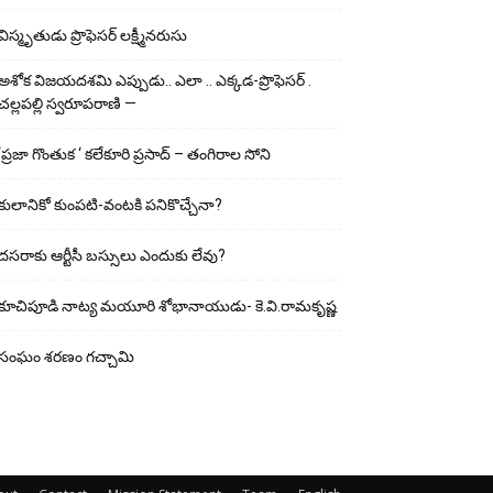
విస్మృతుడు ప్రొఫెసర్ లక్ష్మీనరుసు
అశోక విజ‌య‌ద‌శ‌మి ఎప్పుడు.. ఎలా .. ఎక్క‌డ‌-ప్రొఫెసర్ .
చల్లపల్లి స్వరూపరాణి —
‘ప్రజా గొంతుక ‘ కలేకూరి ప్రసాద్ – తంగిరాల సోని
కులానికో కుంప‌టి-వంట‌కి ప‌నికొచ్చేనా?
ద‌స‌రాకు ఆర్టీసీ బ‌స్సులు ఎందుకు లేవు?
కూచిపూడి నాట్య మ‌యూరి శోభానాయుడు- కె.వి.రామకృష్ణ
సంఘం శరణం గచ్చామి