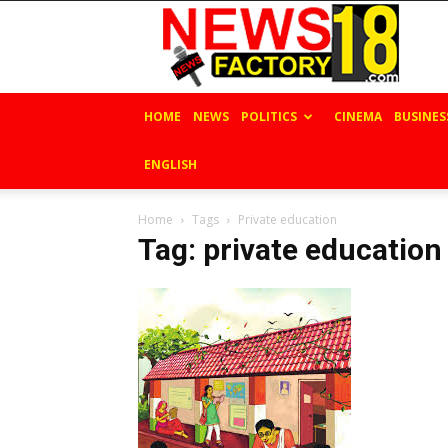
News
Factory
18
HOME
NEWS
POLITICS
CINEMA
BUSINES
ENGLISH
Home
Tags
Private education
Tag: private education