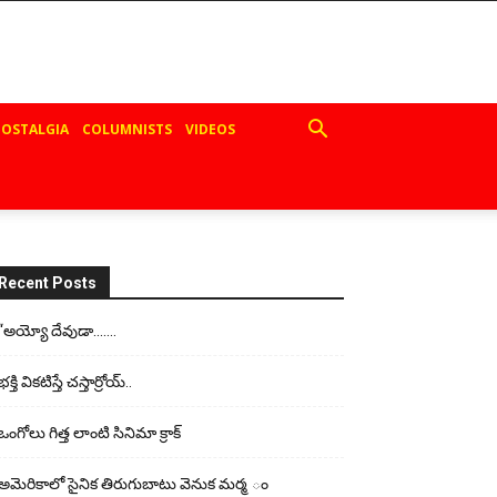
OSTALGIA
COLUMNISTS
VIDEOS
Recent Posts
“అయ్యో దేవుడా…….
భ‌క్తి విక‌టిస్తే చ‌స్తార్రోయ్‌..
ఒంగోలు గిత్త లాంటి సినిమా క్రాక్
అమెరికాలో సైనిక తిరుగుబాటు వెనుక మర్మ ం