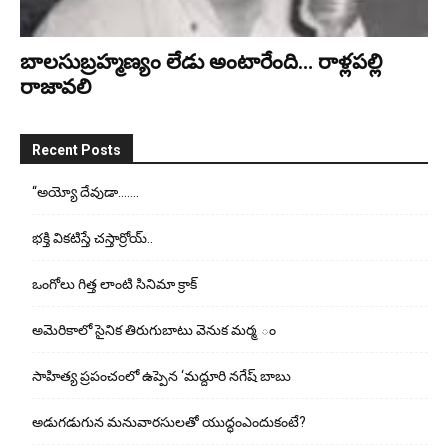
బాలసుబ్ర‌హ్మ‌ణ్యం లేడు అంటారేంది… రాళ్ల‌ప‌ల్లి
రాజావ‌లి
Recent Posts
“అయ్యో దేవుడా…….
భ‌క్తి విక‌టిస్తే చ‌స్తార్రోయ్‌..
ఒంగోలు గిత్త లాంటి సినిమా క్రాక్
అమెరికాలో సైనిక తిరుగుబాటు వెనుక మర్మ ం
సాహిత్య ప్రపంచంలో ఉప్పెన ‘మద్దూరి నగేష్ బాబు
అడుగ‌డుగున మ‌నువార‌సుల‌తో యుద్ధంఎందుకంటే?