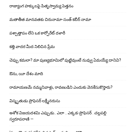
రాజ్యాంగ హక్కులపై పితృస్వామ్య పెత్తనం
మతాతీత మానవతకు చిరునామా-సంత్ కబీర్ నామా
పశ్చాత్తాపం లేని ఒక కార్పోరేట్ దళారీ
కత్తి వాదర మీద నిలిచిన ప్రేమ
చెప్పు క‌మ‌లా? మా పుణ్యభూమిలో పుట్టివుంటే నువ్వు ఏమయ్యే దానివి?
ఔను, యీ దేశం మాది
రామాయణమే నమ్మనివాళ్లు, రావణుడిని ఎందుకు వెనకేసుకొస్తారు?
విస్మృతుడు ప్రొఫెసర్ లక్ష్మీనరుసు
అశోక విజ‌య‌ద‌శ‌మి ఎప్పుడు.. ఎలా .. ఎక్క‌డ‌-ప్రొఫెసర్ . చల్లపల్లి
స్వరూపరాణి —