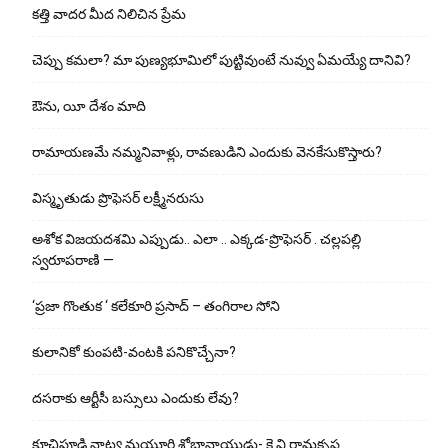
కత్తి వాదర మీద నిలిచిన ప్రేమ
చెప్పు క‌మ‌లా? మా పుణ్యభూమిలో పుట్టివుంటే నువ్వు ఏమయ్యే దానివి?
ఔను, యీ దేశం మాది
రామాయణమే నమ్మనివాళ్లు, రావణుడిని ఎందుకు వెనకేసుకొస్తారు?
విస్మృతుడు ప్రొఫెసర్ లక్ష్మీనరుసు
అశోక విజ‌య‌ద‌శ‌మి ఎప్పుడు.. ఎలా .. ఎక్క‌డ‌-ప్రొఫెసర్ . చల్లపల్లి
స్వరూపరాణి —
‘ప్రజా గొంతుక ‘ కలేకూరి ప్రసాద్ – తంగిరాల సోని
కులానికో కుంప‌టి-వంట‌కి ప‌నికొచ్చేనా?
ద‌స‌రాకు ఆర్టీసీ బ‌స్సులు ఎందుకు లేవు?
కూచిపూడి నాట్య మ‌యూరి శోభానాయుడు- కె.వి.రామకృష్ణ