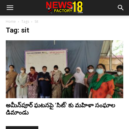
Home
Tags
Sit
Tag: sit
అమీన్‌పూర్ ఘ‌ట‌న‌పై ‘సిట్’ కు మ‌హిళా సంఘాల
డిమాండు