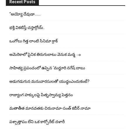
Recent Posts
“అయ్యో దేవుడా…….
భ‌క్తి విక‌టిస్తే చ‌స్తార్రోయ్‌..
ఒంగోలు గిత్త లాంటి సినిమా క్రాక్
అమెరికాలో సైనిక తిరుగుబాటు వెనుక మర్మ ం
సాహిత్య ప్రపంచంలో ఉప్పెన ‘మద్దూరి నగేష్ బాబు
అడుగ‌డుగున మ‌నువార‌సుల‌తో యుద్ధంఎందుకంటే?
రాజ్యాంగ హక్కులపై పితృస్వామ్య పెత్తనం
మతాతీత మానవతకు చిరునామా-సంత్ కబీర్ నామా
పశ్చాత్తాపం లేని ఒక కార్పోరేట్ దళారీ