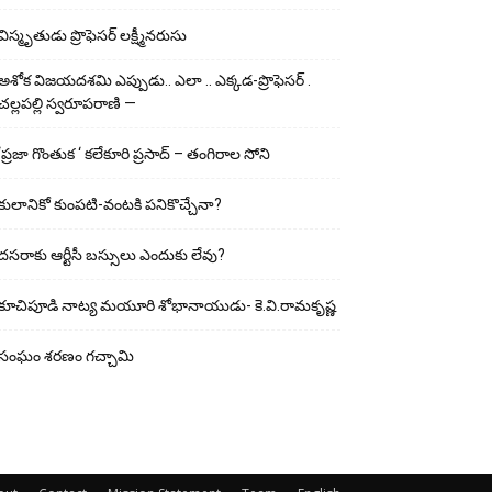
విస్మృతుడు ప్రొఫెసర్ లక్ష్మీనరుసు
అశోక విజ‌య‌ద‌శ‌మి ఎప్పుడు.. ఎలా .. ఎక్క‌డ‌-ప్రొఫెసర్ .
చల్లపల్లి స్వరూపరాణి —
‘ప్రజా గొంతుక ‘ కలేకూరి ప్రసాద్ – తంగిరాల సోని
కులానికో కుంప‌టి-వంట‌కి ప‌నికొచ్చేనా?
ద‌స‌రాకు ఆర్టీసీ బ‌స్సులు ఎందుకు లేవు?
కూచిపూడి నాట్య మ‌యూరి శోభానాయుడు- కె.వి.రామకృష్ణ
సంఘం శరణం గచ్చామి