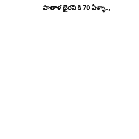
పాతాళ భైరవి కి 70 ఏళ్ళా..,