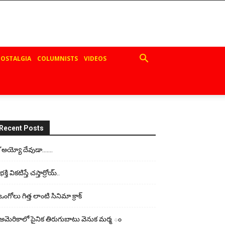
OSTALGIA
COLUMNISTS
VIDEOS
Recent Posts
“అయ్యో దేవుడా…….
భ‌క్తి విక‌టిస్తే చ‌స్తార్రోయ్‌..
ఒంగోలు గిత్త లాంటి సినిమా క్రాక్
అమెరికాలో సైనిక తిరుగుబాటు వెనుక మర్మ ం