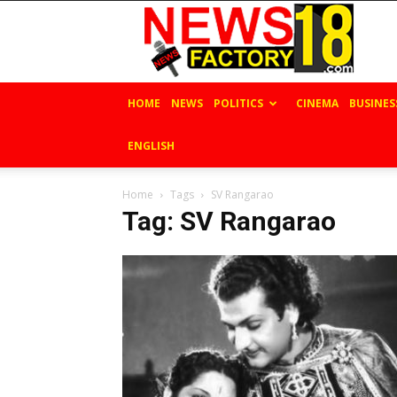
News
Factory
18
HOME
NEWS
POLITICS
CINEMA
BUSINES
ENGLISH
Home
Tags
SV Rangarao
Tag: SV Rangarao