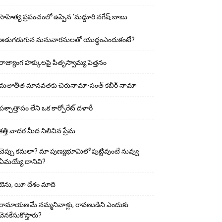
సాహిత్య ప్రపంచంలో ఉప్పెన ‘మద్దూరి నగేష్ బాబు
అడుగ‌డుగున మ‌నువార‌సుల‌తో యుద్ధంఎందుకంటే?
రాజ్యాంగ హక్కులపై పితృస్వామ్య పెత్తనం
మతాతీత మానవతకు చిరునామా-సంత్ కబీర్ నామా
పశ్చాత్తాపం లేని ఒక కార్పోరేట్ దళారీ
కత్తి వాదర మీద నిలిచిన ప్రేమ
చెప్పు క‌మ‌లా? మా పుణ్యభూమిలో పుట్టివుంటే నువ్వు
ఏమయ్యే దానివి?
ఔను, యీ దేశం మాది
రామాయణమే నమ్మనివాళ్లు, రావణుడిని ఎందుకు
వెనకేసుకొస్తారు?