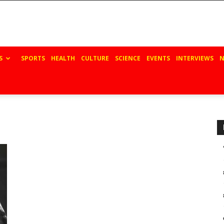
S
SPORTS
HEALTH
CULTURE
SCIENCE
EVENTS
INTERVIEWS
N