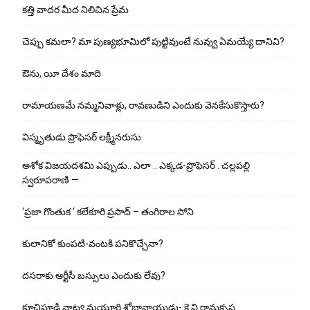
కత్తి వాదర మీద నిలిచిన ప్రేమ
చెప్పు క‌మ‌లా? మా పుణ్యభూమిలో పుట్టివుంటే నువ్వు ఏమయ్యే దానివి?
ఔను, యీ దేశం మాది
రామాయణమే నమ్మనివాళ్లు, రావణుడిని ఎందుకు వెనకేసుకొస్తారు?
విస్మృతుడు ప్రొఫెసర్ లక్ష్మీనరుసు
అశోక విజ‌య‌ద‌శ‌మి ఎప్పుడు.. ఎలా .. ఎక్క‌డ‌-ప్రొఫెసర్ . చల్లపల్లి
స్వరూపరాణి —
‘ప్రజా గొంతుక ‘ కలేకూరి ప్రసాద్ – తంగిరాల సోని
కులానికో కుంప‌టి-వంట‌కి ప‌నికొచ్చేనా?
ద‌స‌రాకు ఆర్టీసీ బ‌స్సులు ఎందుకు లేవు?
కూచిపూడి నాట్య మ‌యూరి శోభానాయుడు- కె.వి.రామకృష్ణ