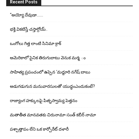
Recent Posts
“అయ్యో దేవుడా…….
భ‌క్తి విక‌టిస్తే చ‌స్తార్రోయ్‌..
ఒంగోలు గిత్త లాంటి సినిమా క్రాక్
అమెరికాలో సైనిక తిరుగుబాటు వెనుక మర్మ ం
సాహిత్య ప్రపంచంలో ఉప్పెన ‘మద్దూరి నగేష్ బాబు
అడుగ‌డుగున మ‌నువార‌సుల‌తో యుద్ధంఎందుకంటే?
రాజ్యాంగ హక్కులపై పితృస్వామ్య పెత్తనం
మతాతీత మానవతకు చిరునామా-సంత్ కబీర్ నామా
పశ్చాత్తాపం లేని ఒక కార్పోరేట్ దళారీ