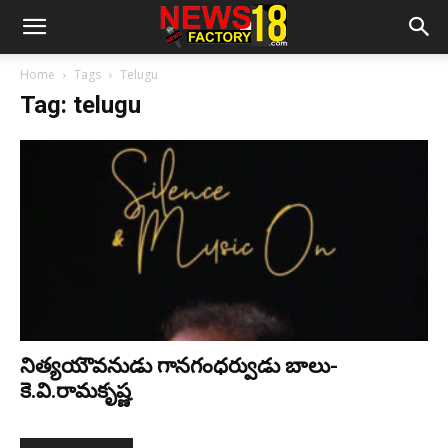
Home
Tags
Telugu
Tag: telugu
నిత్య‌యౌవ‌నుడు గాన‌గంధ‌ర్వుడు బాలు-
కె.వి.రామకృష్ణ