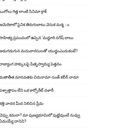
ఒంగోలు గిత్త లాంటి సినిమా క్రాక్
అమెరికాలో సైనిక తిరుగుబాటు వెనుక మర్మ ం
సాహిత్య ప్రపంచంలో ఉప్పెన ‘మద్దూరి నగేష్ బాబు
అడుగ‌డుగున మ‌నువార‌సుల‌తో యుద్ధంఎందుకంటే?
రాజ్యాంగ హక్కులపై పితృస్వామ్య పెత్తనం
మతాతీత మానవతకు చిరునామా-సంత్ కబీర్ నామా
పశ్చాత్తాపం లేని ఒక కార్పోరేట్ దళారీ
కత్తి వాదర మీద నిలిచిన ప్రేమ
చెప్పు క‌మ‌లా? మా పుణ్యభూమిలో పుట్టివుంటే నువ్వు
ఏమయ్యే దానివి?