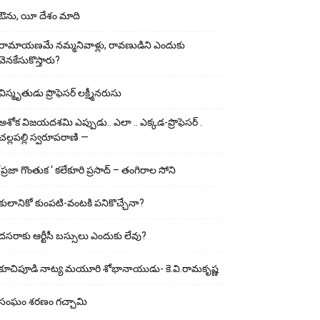
ఔను, యీ దేశం మాది
రామాయణమే నమ్మనివాళ్లు, రావణుడిని ఎందుకు
వెనకేసుకొస్తారు?
విస్మృతుడు ప్రొఫెసర్ లక్ష్మీనరుసు
అశోక విజ‌య‌ద‌శ‌మి ఎప్పుడు.. ఎలా .. ఎక్క‌డ‌-ప్రొఫెసర్ .
చల్లపల్లి స్వరూపరాణి —
‘ప్రజా గొంతుక ‘ కలేకూరి ప్రసాద్ – తంగిరాల సోని
కులానికో కుంప‌టి-వంట‌కి ప‌నికొచ్చేనా?
ద‌స‌రాకు ఆర్టీసీ బ‌స్సులు ఎందుకు లేవు?
కూచిపూడి నాట్య మ‌యూరి శోభానాయుడు- కె.వి.రామకృష్ణ
సంఘం శరణం గచ్చామి