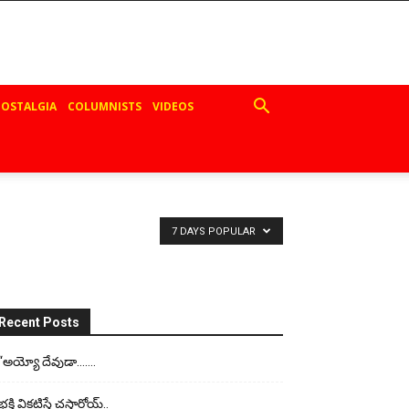
OSTALGIA
COLUMNISTS
VIDEOS
7 DAYS POPULAR
Recent Posts
“అయ్యో దేవుడా…….
భ‌క్తి విక‌టిస్తే చ‌స్తార్రోయ్‌..