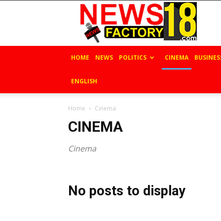
News
Factory
18
HOME
NEWS
POLITICS
CINEMA
BUSINES
ENGLISH
Home
Cinema
CINEMA
Cinema
No posts to display