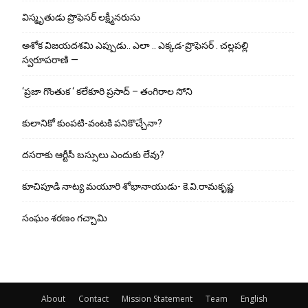
విస్మృతుడు ప్రొఫెసర్ లక్ష్మీనరుసు
అశోక విజ‌య‌ద‌శ‌మి ఎప్పుడు.. ఎలా .. ఎక్క‌డ‌-ప్రొఫెసర్ . చల్లపల్లి
స్వరూపరాణి —
‘ప్రజా గొంతుక ‘ కలేకూరి ప్రసాద్ – తంగిరాల సోని
కులానికో కుంప‌టి-వంట‌కి ప‌నికొచ్చేనా?
ద‌స‌రాకు ఆర్టీసీ బ‌స్సులు ఎందుకు లేవు?
కూచిపూడి నాట్య మ‌యూరి శోభానాయుడు- కె.వి.రామకృష్ణ
సంఘం శరణం గచ్చామి
About
Contact
Mission Statement
Team
English