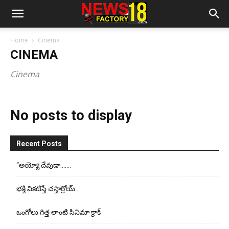
Home
Cinema
CINEMA
Cinema
No posts to display
Recent Posts
“అయ్యో దేవుడా…….
భ‌క్తి విక‌టిస్తే చ‌స్తార్రోయ్‌..
ఒంగోలు గిత్త లాంటి సినిమా క్రాక్