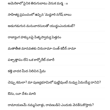
అమెరికాలో సైనిక తిరుగుబాటు వెనుక మర్మ ం
సాహిత్య ప్రపంచంలో ఉప్పెన ‘మద్దూరి నగేష్ బాబు
అడుగ‌డుగున మ‌నువార‌సుల‌తో యుద్ధంఎందుకంటే?
రాజ్యాంగ హక్కులపై పితృస్వామ్య పెత్తనం
మతాతీత మానవతకు చిరునామా-సంత్ కబీర్ నామా
పశ్చాత్తాపం లేని ఒక కార్పోరేట్ దళారీ
కత్తి వాదర మీద నిలిచిన ప్రేమ
చెప్పు క‌మ‌లా? మా పుణ్యభూమిలో పుట్టివుంటే నువ్వు ఏమయ్యే దానివి?
ఔను, యీ దేశం మాది
రామాయణమే నమ్మనివాళ్లు, రావణుడిని ఎందుకు వెనకేసుకొస్తారు?