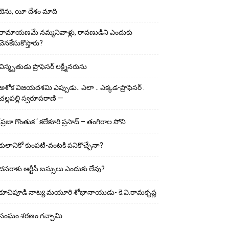
ఔను, యీ దేశం మాది
రామాయణమే నమ్మనివాళ్లు, రావణుడిని ఎందుకు
వెనకేసుకొస్తారు?
విస్మృతుడు ప్రొఫెసర్ లక్ష్మీనరుసు
అశోక విజ‌య‌ద‌శ‌మి ఎప్పుడు.. ఎలా .. ఎక్క‌డ‌-ప్రొఫెసర్ .
చల్లపల్లి స్వరూపరాణి —
‘ప్రజా గొంతుక ‘ కలేకూరి ప్రసాద్ – తంగిరాల సోని
కులానికో కుంప‌టి-వంట‌కి ప‌నికొచ్చేనా?
ద‌స‌రాకు ఆర్టీసీ బ‌స్సులు ఎందుకు లేవు?
కూచిపూడి నాట్య మ‌యూరి శోభానాయుడు- కె.వి.రామకృష్ణ
సంఘం శరణం గచ్చామి