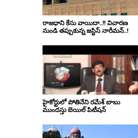
రాజధాని కేసు వాయిదా..!! విచారణ
నుండి తప్పుకున్న జస్టిస్ నారీమన్..!
హైకోర్టులో పోతినేని రమేశ్ బాబు
ముందస్తు బెయిల్ పిటీషన్