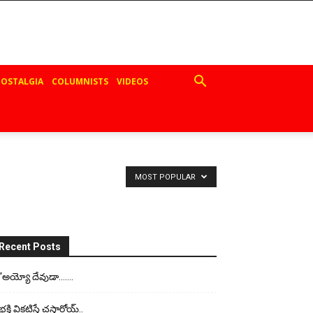
OSTALGIA
COLUMNISTS
VIDEOS
MOST POPULAR
Recent Posts
“అయ్యో దేవుడా…….
భ‌క్తి విక‌టిస్తే చ‌స్తార్రోయ్‌..