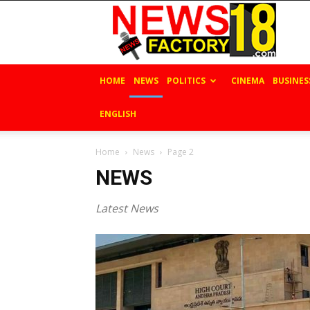
News
Factory
18
HOME
NEWS
POLITICS
CINEMA
BUSINES
ENGLISH
Home
News
Page 2
NEWS
Latest News