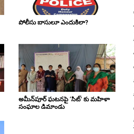
పోలీసు బాసులూ ఎందుకిలా?
అమీన్‌పూర్ ఘ‌ట‌న‌పై ‘సిట్’ కు మ‌హిళా
సంఘాల డిమాండు