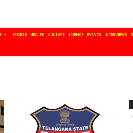
S
SPORTS
HEALTH
CULTURE
SCIENCE
EVENTS
INTERVIEWS
N