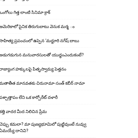
ఒంగోలు గిత్త లాంటి సినిమా క్రాక్
అమెరికాలో సైనిక తిరుగుబాటు వెనుక మర్మ ం
సాహిత్య ప్రపంచంలో ఉప్పెన ‘మద్దూరి నగేష్ బాబు
అడుగ‌డుగున మ‌నువార‌సుల‌తో యుద్ధంఎందుకంటే?
రాజ్యాంగ హక్కులపై పితృస్వామ్య పెత్తనం
మతాతీత మానవతకు చిరునామా-సంత్ కబీర్ నామా
పశ్చాత్తాపం లేని ఒక కార్పోరేట్ దళారీ
కత్తి వాదర మీద నిలిచిన ప్రేమ
చెప్పు క‌మ‌లా? మా పుణ్యభూమిలో పుట్టివుంటే నువ్వు
ఏమయ్యే దానివి?