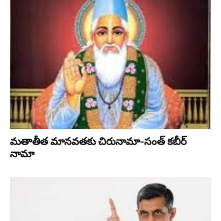
మతాతీత మానవతకు చిరునామా-సంత్ కబీర్
నామా