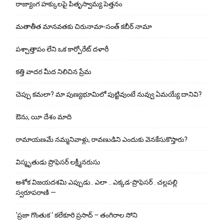
రాజ్యాంగ హక్కులపై పితృస్వామ్య పెత్తనం
మతాతీత మానవతకు చిరునామా-సంత్ కబీర్ నామా
పశ్చాత్తాపం లేని ఒక కార్పోరేట్ దళారీ
కత్తి వాదర మీద నిలిచిన ప్రేమ
చెప్పు క‌మ‌లా? మా పుణ్యభూమిలో పుట్టివుంటే నువ్వు ఏమయ్యే దానివి?
ఔను, యీ దేశం మాది
రామాయణమే నమ్మనివాళ్లు, రావణుడిని ఎందుకు వెనకేసుకొస్తారు?
విస్మృతుడు ప్రొఫెసర్ లక్ష్మీనరుసు
అశోక విజ‌య‌ద‌శ‌మి ఎప్పుడు.. ఎలా .. ఎక్క‌డ‌-ప్రొఫెసర్ . చల్లపల్లి
స్వరూపరాణి —
‘ప్రజా గొంతుక ‘ కలేకూరి ప్రసాద్ – తంగిరాల సోని