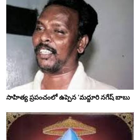
సాహిత్య ప్రపంచంలో ఉప్పెన ‘మద్దూరి నగేష్ బాబు