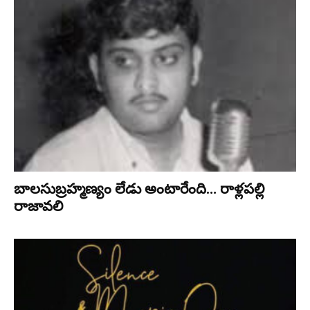
బాలసుబ్ర‌హ్మ‌ణ్యం లేడు అంటారేంది… రాళ్ల‌ప‌ల్లి
రాజావ‌లి