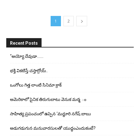
1
2
Recent Posts
“అయ్యో దేవుడా…….
భ‌క్తి విక‌టిస్తే చ‌స్తార్రోయ్‌..
ఒంగోలు గిత్త లాంటి సినిమా క్రాక్
అమెరికాలో సైనిక తిరుగుబాటు వెనుక మర్మ ం
సాహిత్య ప్రపంచంలో ఉప్పెన ‘మద్దూరి నగేష్ బాబు
అడుగ‌డుగున మ‌నువార‌సుల‌తో యుద్ధంఎందుకంటే?