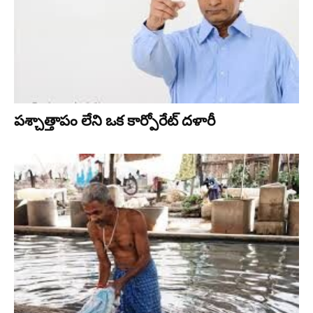
పశ్చాత్తాపం లేని ఒక కార్పోరేట్ దళారీ