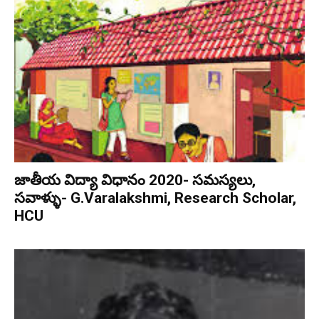
జాతీయ విద్యా విధానం 2020- స‌మ‌స్య‌లు,
స‌వాళ్ళు- G.Varalakshmi, Research Scholar,
HCU