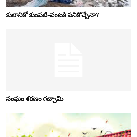
కులానికో కుంప‌టి-వంట‌కి ప‌నికొచ్చేనా?
సంఘం శరణం గచ్చామి