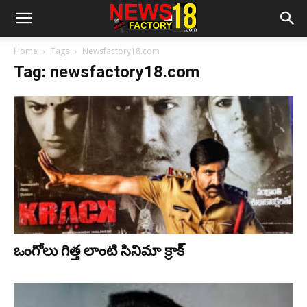
Home
Tags
Newsfactory18.com
Tag: newsfactory18.com
ఒంగోలు గిత్త లాంటి సినిమా క్రాక్