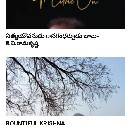
నిత్య‌యౌవ‌నుడు గాన‌గంధ‌ర్వుడు బాలు-
కె.వి.రామకృష్ణ
BOUNTIFUL KRISHNA